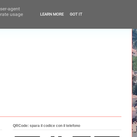
user-agent
erate usage
LEARN MORE
GOT IT
QRCode: spara il codice con il telefono