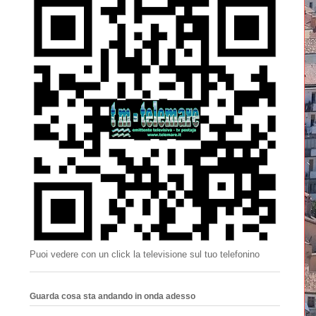
Puoi vedere con un click la televisione sul tuo telefonino
Guarda cosa sta andando in onda adesso