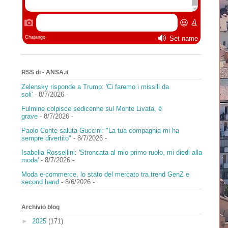
RSS di - ANSA.it
Zelensky risponde a Trump: 'Ci faremo i missili da
soli'
- 8/7/2026
-
Fulmine colpisce sedicenne sul Monte Livata, è
grave
- 8/7/2026
-
Paolo Conte saluta Guccini: "La tua compagnia mi ha
sempre divertito"
- 8/7/2026
-
Isabella Rossellini: 'Stroncata al mio primo ruolo, mi diedi alla
moda'
- 8/7/2026
-
Moda e-commerce, lo stato del mercato tra trend GenZ e
second hand
- 8/6/2026
-
Archivio blog
►
2025
(171)