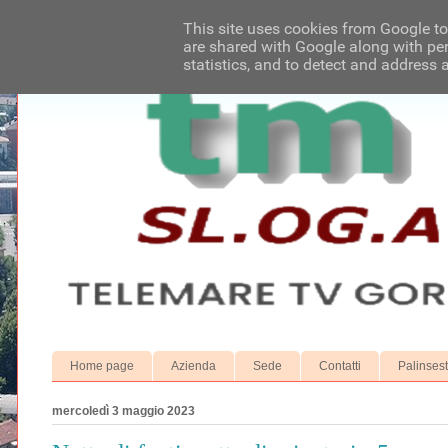
This site uses cookies from Google to 
are shared with Google along with per
statistics, and to detect and address 
Home page
Azienda
Sede
Contatti
Palinses
mercoledì 3 maggio 2023