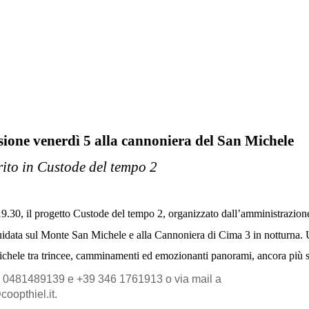
rsione venerdì 5 alla cannoniera del San Michele
ito in Custode del tempo 2
9.30, il progetto Custode del tempo 2, organizzato dall’amministrazion
guidata sul Monte San Michele e alla Cannoniera di Cima 3 in notturna. Un
le tra trincee, camminamenti ed emozionanti panorami, ancora più suggest
Informazioni e prenotazioni ufficio IAT Redipuglia al +39 0481489139 e +39 346 1761913 o via mail a 
opthiel.it.