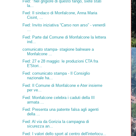
Fwd: "Nel grigiore di questo fango, siete stati
la...
Fwd: Il sindaco di Monfalcone, Anna Maria
Cisint, ...
Fwd: Invito iniziativa “Carso non arso” - venerdì
...
Fwd: Parte dal Comune di Monfalcone la lettera
ind...
comunicato stampa- stagione balneare a
Monfalcone ...
Fwd: 27 e 28 maggio: le produzioni CTA fra
E'Stori...
Fwd: comunicato stampa - Il Consiglio
nazionale ha...
Fwd: Il Comune di Monfalcone e Ater insieme
per ve...
Fwd: Monfalcone celebra i caduti della III
armata ...
Fwd: Presenta una patente falsa agli agenti
della ...
Fwd: Al via da Gorizia la campagna di
sicurezza an...
Fwd: I valori dello sport al centro dell'interlocu...