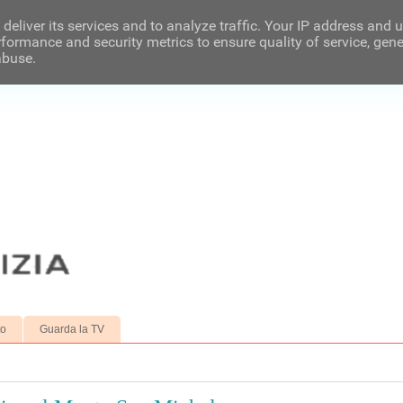
deliver its services and to analyze traffic. Your IP address and 
formance and security metrics to ensure quality of service, gen
abuse.
to
Guarda la TV