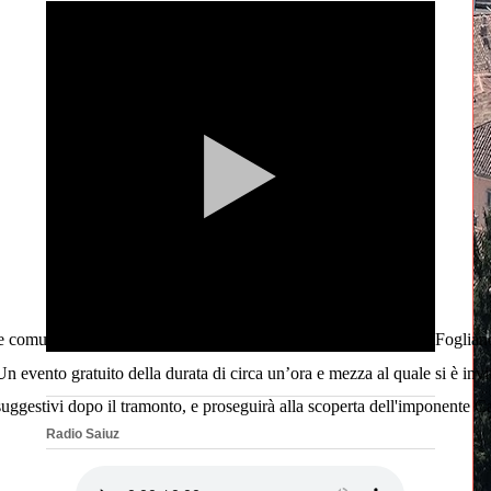
e comunale di Sagrado con il supporto logistico della Pro Loco Foglian
 evento gratuito della durata di circa un’ora e mezza al quale si è invita
ivi dopo il tramonto, e proseguirà alla scoperta dell'imponente Cannonier
Radio Saiuz