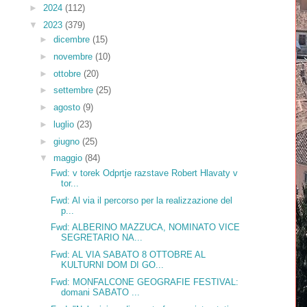
►
2024
(112)
▼
2023
(379)
►
dicembre
(15)
►
novembre
(10)
►
ottobre
(20)
►
settembre
(25)
►
agosto
(9)
►
luglio
(23)
►
giugno
(25)
▼
maggio
(84)
Fwd: v torek Odprtje razstave Robert Hlavaty v
tor...
Fwd: Al via il percorso per la realizzazione del
p...
Fwd: ALBERINO MAZZUCA, NOMINATO VICE
SEGRETARIO NA...
Fwd: AL VIA SABATO 8 OTTOBRE AL
KULTURNI DOM DI GO...
Fwd: MONFALCONE GEOGRAFIE FESTIVAL:
domani SABATO ...