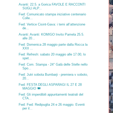
Avanti: 22.5. a Gorica FAVOLE E RACCONTI
SUGLI ALP...
Fwd: Comunicato stampa iniziative centenario
Colle...
Fwd: Vertice Cisint-Gava: i temi all’attenzione
de...
Avanti: Avanti: KOMIGO Invito Pamela 25.5.
alle 20...
Fwd: Domenica 28 maggio parte dalla Rocca la
XXII ...
Fwd: Refresh: sabato 20 maggio alle 17.00, lo
spet...
Fwd: Com. Stampa - 24° Galà delle Stelle nello
Spo...
Fwd: Jutri sobota Bumbarji - premiera v soboto,
20...
Fwd: FESTA DEGLI ASPARAGI IL 27 E 28
MAGGIO 🍽️
Fwd: Gli imperdibili appuntamenti teatrali del
CTA...
Fwd: Fwd: Redipuglia 24 e 26 maggio. Eventi
per il...