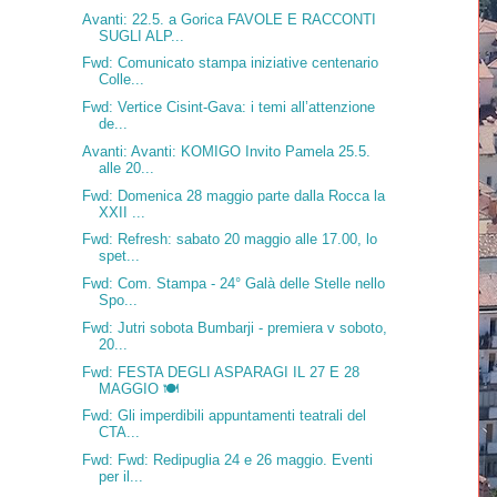
Avanti: 22.5. a Gorica FAVOLE E RACCONTI
SUGLI ALP...
Fwd: Comunicato stampa iniziative centenario
Colle...
Fwd: Vertice Cisint-Gava: i temi all’attenzione
de...
Avanti: Avanti: KOMIGO Invito Pamela 25.5.
alle 20...
Fwd: Domenica 28 maggio parte dalla Rocca la
XXII ...
Fwd: Refresh: sabato 20 maggio alle 17.00, lo
spet...
Fwd: Com. Stampa - 24° Galà delle Stelle nello
Spo...
Fwd: Jutri sobota Bumbarji - premiera v soboto,
20...
Fwd: FESTA DEGLI ASPARAGI IL 27 E 28
MAGGIO 🍽️
Fwd: Gli imperdibili appuntamenti teatrali del
CTA...
Fwd: Fwd: Redipuglia 24 e 26 maggio. Eventi
per il...