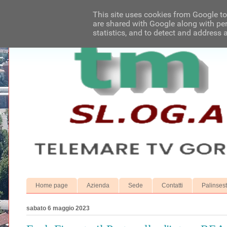
This site uses cookies from Google to 
are shared with Google along with per
statistics, and to detect and address 
Home page
Azienda
Sede
Contatti
Palinses
sabato 6 maggio 2023