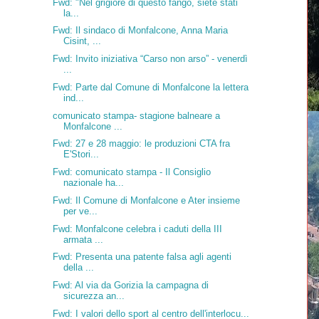
Fwd: "Nel grigiore di questo fango, siete stati
la...
Fwd: Il sindaco di Monfalcone, Anna Maria
Cisint, ...
Fwd: Invito iniziativa “Carso non arso” - venerdì
...
Fwd: Parte dal Comune di Monfalcone la lettera
ind...
comunicato stampa- stagione balneare a
Monfalcone ...
Fwd: 27 e 28 maggio: le produzioni CTA fra
E'Stori...
Fwd: comunicato stampa - Il Consiglio
nazionale ha...
Fwd: Il Comune di Monfalcone e Ater insieme
per ve...
Fwd: Monfalcone celebra i caduti della III
armata ...
Fwd: Presenta una patente falsa agli agenti
della ...
Fwd: Al via da Gorizia la campagna di
sicurezza an...
Fwd: I valori dello sport al centro dell'interlocu...