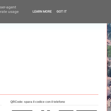
user-agent
erate usage
LEARN MORE
GOT IT
QRCode: spara il codice con il telefono