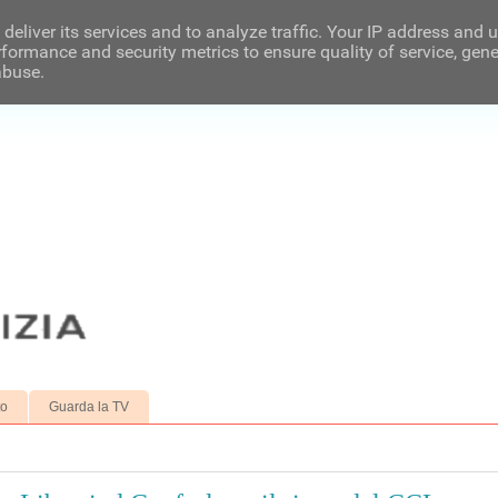
deliver its services and to analyze traffic. Your IP address and 
formance and security metrics to ensure quality of service, gen
abuse.
to
Guarda la TV