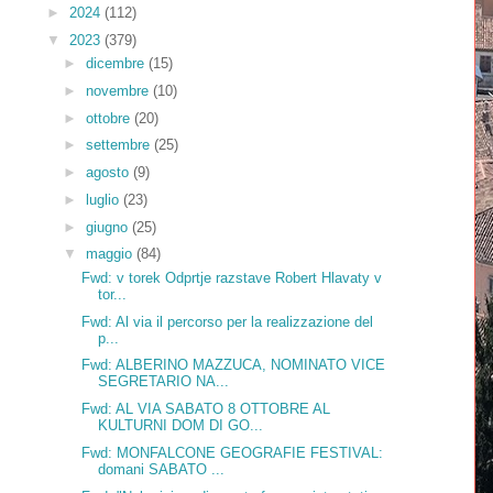
►
2024
(112)
▼
2023
(379)
►
dicembre
(15)
►
novembre
(10)
►
ottobre
(20)
►
settembre
(25)
►
agosto
(9)
►
luglio
(23)
►
giugno
(25)
▼
maggio
(84)
Fwd: v torek Odprtje razstave Robert Hlavaty v
tor...
Fwd: Al via il percorso per la realizzazione del
p...
Fwd: ALBERINO MAZZUCA, NOMINATO VICE
SEGRETARIO NA...
Fwd: AL VIA SABATO 8 OTTOBRE AL
KULTURNI DOM DI GO...
Fwd: MONFALCONE GEOGRAFIE FESTIVAL:
domani SABATO ...