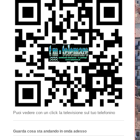
Puoi vedere con un click la televisione sul tuo telefonino
Guarda cosa sta andando in onda adesso