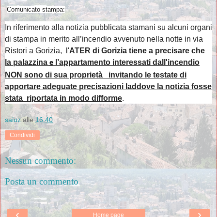
Comunicato stampa:
In riferimento alla notizia pubblicata stamani su alcuni organi
di stampa in merito all’incendio avvenuto nella notte in
via
Ristori
a Gorizia, l'
ATER di Gorizia tiene a precisare che
la palazzina
l’appartamento
interessati dall'incendio
e
NON
sono
di sua proprietà invitando le testate di
apportare adeguate precisazioni laddove la notizia fosse
stata riportata in modo difforme
.
saiuz
alle
16:40
Condividi
Nessun commento:
Posta un commento
‹
›
Home page