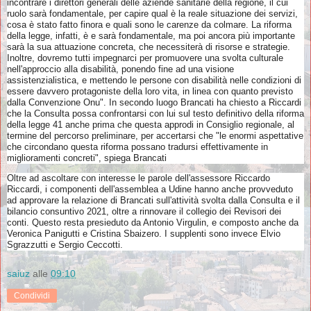
incontrare i direttori generali delle aziende sanitarie della regione, il cui
ruolo sarà fondamentale, per capire qual è la reale situazione dei servizi,
cosa è stato fatto finora e quali sono le carenze da colmare. La riforma
della legge, infatti, è e sarà fondamentale, ma poi ancora più importante
sarà la sua attuazione concreta, che necessiterà di risorse e strategie.
Inoltre, dovremo tutti impegnarci per promuovere una svolta culturale
nell'approccio alla disabilità, ponendo fine ad una visione
assistenzialistica, e mettendo le persone con disabilità nelle condizioni di
essere davvero protagoniste della loro vita, in linea con quanto previsto
dalla Convenzione Onu". In secondo luogo Brancati ha chiesto a Riccardi
che la Consulta possa confrontarsi con lui sul testo definitivo della riforma
della legge 41 anche prima che questa approdi in Consiglio regionale, al
termine del percorso preliminare, per accertarsi che "le enormi aspettative
che circondano questa riforma possano tradursi effettivamente in
miglioramenti concreti", spiega Brancati
Oltre ad ascoltare con interesse le parole dell'assessore Riccardo
Riccardi, i componenti dell'assemblea a Udine hanno anche provveduto
ad approvare la relazione di Brancati sull'attività svolta dalla Consulta e il
bilancio consuntivo 2021, oltre a rinnovare il collegio dei Revisori dei
conti. Questo resta presieduto da Antonio Virgulin, e composto anche da
Veronica Panigutti e Cristina Sbaizero. I supplenti sono invece Elvio
Sgrazzutti e Sergio Ceccotti.
saiuz
alle
09:10
Condividi