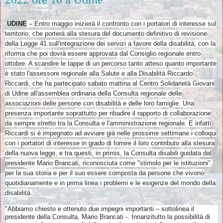
UDINE
– Entro maggio inizierà il confronto con i portatori di interesse sul
territorio, che porterà alla stesura del documento definitivo di revisione
della Legge 41 sull'integrazione dei servizi a favore della disabilità, con la
riforma che poi dovrà essere approvata dal Consiglio regionale entro
ottobre. A scandire le tappe di un percorso tanto atteso quanto importante
è stato l'assessore regionale alla Salute e alla Disabilità Riccardo
Riccardi, che ha partecipato sabato mattina al Centro Solidarietà Giovani
di Udine all'assemblea ordinaria della Consulta regionale delle
associazioni delle persone con disabilità e delle loro famiglie. Una
presenza importante soprattutto per ribadire il rapporto di collaborazione
da sempre stretto tra la Consulta e l'amministrazione regionale. E infatti
Riccardi si è impegnato ad avviare già nelle prossime settimane i colloqui
con i portatori di interesse in grado di fornire il loro contributo alla stesura
della nuova legge, e tra questi, in primis, la Consulta disabili guidata dal
presidente Mario Brancati, riconosciuta come "stimolo per le istituzioni",
per la sua storia e per il suo essere composta da persone che vivono
quotidianamente e in prima linea i problemi e le esigenze del mondo della
disabilità.
"Abbiamo chiesto e ottenuto due impegni importanti – sottolinea il
presidente della Consulta, Mario Brancati -. Innanzitutto la possibilità di