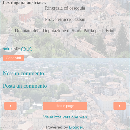
l’ex dogana austriaca.
Ringrazia ed ossequia
Prof. Ferruccio Tassin
Deputato della Deputazione di Storia Patria per il Friuli
saiuz
alle
09:10
Condividi
Nessun commento:
Posta un commento
‹
›
Home page
Visualizza versione web
Powered by
Blogger
.