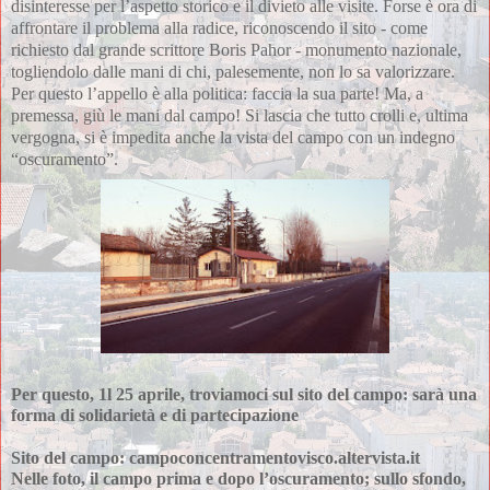
disinteresse per l’aspetto storico e il divieto alle visite. Forse è ora di 
affrontare il problema alla radice, riconoscendo il sito - come 
richiesto dal grande scrittore Boris Pahor - monumento nazionale, 
togliendolo dalle mani di chi, palesemente, non lo sa valorizzare. 
Per questo l’appello è alla politica: faccia la sua parte! Ma, a 
premessa, giù le mani dal campo! Si lascia che tutto crolli e, ultima 
vergogna, si è impedita anche la vista del campo con un indegno 
“oscuramento”.
Per questo, 1l 25 aprile, troviamoci sul sito del campo: sarà una 
forma di solidarietà e di partecipazione
Sito del campo: campoconcentramentovisco.altervista.it
Nelle foto, il campo prima e dopo l’oscuramento; sullo sfondo, 