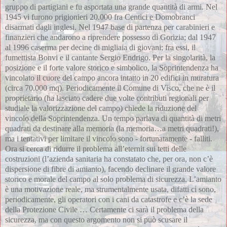
gruppo di partigiani e fu asportata una grande quantità di armi. Nel 
1945 vi furono prigionieri 20.000 fra Centici e Domobranci 
disarmati dagli inglesi. Nel 1947 base di partenza per carabinieri e 
finanzieri che andarono a riprendere possesso di Gorizia; dal 1947 
al 1996 caserma per decine di migliaia di giovani; fra essi, il 
fumettista Bonvi e il cantante Sergio Endrigo. Per la singolarità, la 
posizione e il forte valore storico e simbolico, la Soprintendenza ha 
vincolato il cuore del campo ancora intatto in 20 edifici in muratura 
(circa 70.000 mq). Periodicamente il Comune di Visco, che ne è il 
proprietario (ha lasciato cadere due volte contributi regionali per 
studiale la valorizzazione del campo) chiede la riduzione del 
vincolo della Soprintendenza. Un tempo parlava di quantità di metri 
quadrati da destinare alla memoria (la memoria…a metri quadrati!), 
ma i tentativi per limitare il vincolo sono - fortunatamente - falliti. 
Ora si cerca di ridurre il problema all’eternit sui tetti delle 
costruzioni (l’azienda sanitaria ha constatato che, per ora, non c’è 
dispersione di fibre di amianto), facendo declinare il grande valore 
storico e morale del campo al solo problema di sicurezza. L’amianto 
è una motivazione reale, ma strumentalmente usata, difatti ci sono, 
periodicamente, gli operatori con i cani da catastrofe e c’è la sede 
della Protezione Civile … Certamente ci sarà il problema della 
sicurezza, ma con questo argomento non si può scusare il 