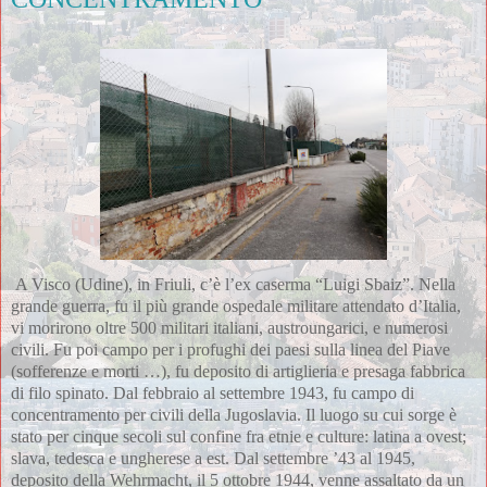
A Visco (Udine), in Friuli, c’è l’ex caserma “Luigi Sbaiz”. Nella 
grande guerra, fu il più grande ospedale militare attendato d’Italia, 
vi morirono oltre 500 militari italiani, austroungarici, e numerosi 
civili. Fu poi campo per i profughi dei paesi sulla linea del Piave 
(sofferenze e morti …), fu deposito di artiglieria e presaga fabbrica 
di filo spinato. Dal febbraio al settembre 1943, fu campo di 
concentramento per civili della Jugoslavia. Il luogo su cui sorge è 
stato per cinque secoli sul confine fra etnie e culture: latina a ovest; 
slava, tedesca e ungherese a est. Dal settembre ’43 al 1945, 
deposito della Wehrmacht, il 5 ottobre 1944, venne assaltato da un 