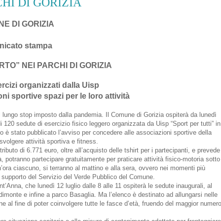
HI DI GORIZIA
E DI GORIZIA
icato stampa
TO” NEI PARCHI DI GORIZIA
ercizi organizzati dalla Uisp
 sportive spazi per le loro attività
 il lungo stop imposto dalla pandemia. Il Comune di Gorizia ospiterà da lunedì
e di 120 sedute di esercizio fisico leggero organizzata da Uisp “Sport per tutti” in
 è stato pubblicato l’avviso per concedere alle associazioni sportive della
svolgere attività sportiva e fitness.
ibuto di 6.771 euro, oltre all’acquisto delle tshirt per i partecipanti, e prevede
à, potranno partecipare gratuitamente per praticare attività fisico-motoria sotto
i un’ora ciascuno, si terranno al mattino e alla sera, ovvero nei momenti più
n il supporto del Servizio del Verde Pubblico del Comune.
t’Anna, che lunedì 12 luglio dalle 8 alle 11 ospiterà le sedute inaugurali, al
edimonte e infine a parco Basaglia. Ma l’elenco è destinato ad allungarsi nelle
 al fine di poter coinvolgere tutte le fasce d’età, fruendo del maggior numer