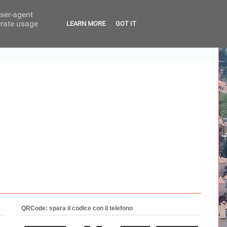
user-agent
erate usage
LEARN MORE
GOT IT
QRCode: spara il codice con il telefono