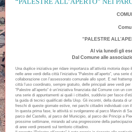
“PALESTRE ALL’APERTO” NEI PARC
COMUN
Comun
“PALESTRE ALL’APER
Al via lunedì gli es
Dal Comune alle associazioni
Una duplice iniziativa per ridare importanza all’attività motoria dopo
nelle aree verdi della città l’iniziativa “Palestre all’aperto”, una seri
collaborazione con l’assessorato comunale allo sport. E nel frattempo
città l’uso coordinato, sempre gratuito, delle principali aree verdi per 
“Palestre all’aperto” è un’iniziativa finanziata dal Comune con un contr
una serie di appuntamenti ai quali i cittadini, suddivisi per fasce d’et
la guida di tecnici qualificati della Uisp. Gli incontri, della durata d
freschi di queste giornate estive, nei parchi cittadini individuati co
In questa prima fase, le attività si svolgeranno al parco Marvin di San
parco del Castello, al parco del Municipio, al parco dei Principi a Pi
prossime settimane, mirando ad una progressione della partecipazione
di aree verdi presenti sul territorio cittadino.