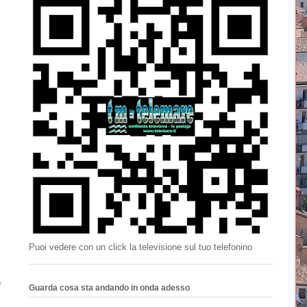
Puoi vedere con un click la televisione sul tuo telefonino
o
Guarda cosa sta andando in onda adesso