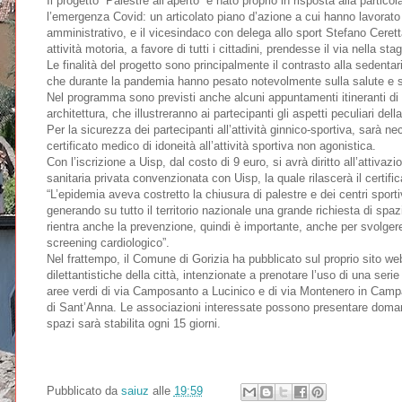
Il progetto “Palestre all’aperto” è nato proprio in risposta alla partic
l’emergenza Covid: un articolato piano d’azione a cui hanno lavorato 
amministrativo, e il vicesindaco con delega allo sport Stefano Ceretta
attività motoria, a favore di tutti i cittadini, prendesse il via nella st
Le finalità del progetto sono principalmente il contrasto alla sedentari
che durante la pandemia hanno pesato notevolmente sulla salute e sull
Nel programma sono previsti anche alcuni appuntamenti itineranti di ca
architettura, che illustreranno ai partecipanti gli aspetti peculiari della
Per la sicurezza dei partecipanti all’attività ginnico-sportiva, sarà 
certificato medico di idoneità all’attività sportiva non agonistica.
Con l’iscrizione a Uisp, dal costo di 9 euro, si avrà diritto all’attivaz
sanitaria privata convenzionata con Uisp, la quale rilascerà il certifi
“L’epidemia aveva costretto la chiusura di palestre e dei centri sporti
generando su tutto il territorio nazionale una grande richiesta di spazi
rientra anche la prevenzione, quindi è importante, anche per svolgere 
screening cardiologico”.
Nel frattempo, il Comune di Gorizia ha pubblicato sul proprio sito we
dilettantistiche della città, intenzionate a prenotare l’uso di una serie
aree verdi di via Camposanto a Lucinico e di via Montenero in Campa
di Sant’Anna. Le associazioni interessate possono presentare doman
spazi sarà stabilita ogni 15 giorni.
Pubblicato da
saiuz
alle
19:59