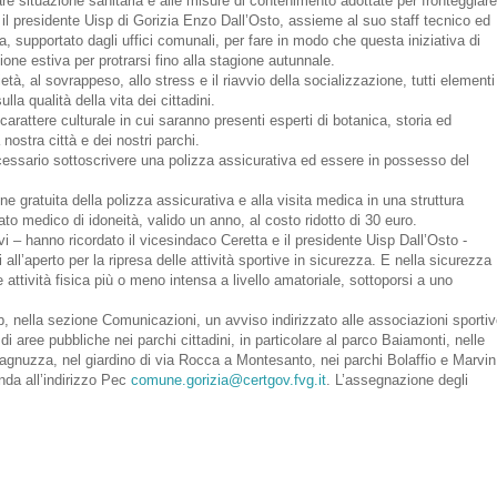
olare situazione sanitaria e alle misure di contenimento adottate per fronteggiare
il presidente Uisp di Gorizia Enzo Dall’Osto, assieme al suo staff tecnico ed
, supportato dagli uffici comunali, per fare in modo che questa iniziativa di
agione estiva per protrarsi fino alla stagione autunnale.
età, al sovrappeso, allo stress e il riavvio della socializzazione, tutti elementi
a qualità della vita dei cittadini.
rattere culturale in cui saranno presenti esperti di botanica, storia ed
 nostra città e dei nostri parchi.
necessario sottoscrivere una polizza assicurativa ed essere in possesso del
ione gratuita della polizza assicurativa e alla visita medica in una struttura
cato medico di idoneità, valido un anno, al costo ridotto di 30 euro.
vi – hanno ricordato il vicesindaco Ceretta e il presidente Uisp Dall’Osto -
 all’aperto per la ripresa delle attività sportive in sicurezza. E nella sicurezza
attività fisica più o meno intensa a livello amatoriale, sottoporsi a uno
b, nella sezione Comunicazioni, un avviso indirizzato alle associazioni sportiv
 di aree pubbliche nei parchi cittadini, in particolare al parco Baiamonti, nelle
gnuzza, nel giardino di via Rocca a Montesanto, nei parchi Bolaffio e Marvin
da all’indirizzo Pec
comune.gorizia@certgov.fvg.it
. L’assegnazione degli