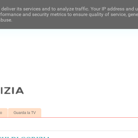
deliver its services and to analyze traffic. Your IP address and 
formance and security metrics to ensure quality of service, gen
abuse.
to
Guarda la TV