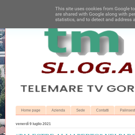
This site uses cookies from Google to 
are shared with Google along with per
statistics, and to detect and address 
Home page
Azienda
Sede
Contatti
Palinses
venerdì 9 luglio 2021