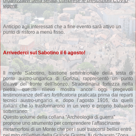
organizzativi della serata, comprese le prescrizioni COVID
vigenti
.
Anticipo agli interessati che a fine evento sarà attivo un
punto di ristoro a menù fisso.
Arrivederci sul Sabotino il 6 agosto!
Il monte Sabotino, bastione settentrionale della testa di
ponte austro-ungarica di Gorizia, rappresentò un punto
chiave del fronte dell'Isonzo. Straordinaria fortezza nella
pietra, questo rilievo mostra ancor oggi pregevoli
testimonianze dell’
ars fortificatoria
praticata prima dai reparti
tecnici austro-ungarici e, dopo l’agosto 1916, da quelli
italiani che lo trasformarono in un vero e proprio baluardo
sotterraneo.
Questo volume della collana “Archeologia di guerra”
propone uno strumento per comprendere l'affascinante
metamorfosi di un Monte che per i suoi trascorsi bellici entrò
nel mito collettivo della Grande Guerra, fu dichiarato “Zona