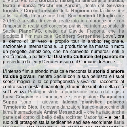
di Parco Piuma a
Gorizia
la
rassegna itinerante
di
musica,
teatro e danza
“
Palchi nei Parchi
”, ideata dal
Servizio
foreste
e
Corpo forestale
della
Regione
con
la direzione
artistica della Fondazione Luigi Bon.
Venerdì 16 luglio
(ore
20.15) è la volta di evento realizzato in co-produzione con
l’importante realtà del concorso pianistico internazionale di
Sacile
PianoFVG
, diretto da Davide Fregona, che ha
prodotto il film musicale “
Goldberg Serpentine Love
”
, ora
al centro di un vero e proprio tour in ambito regionale,
nazionale e internazionale.
La produzione ha messo in moto
un progetto ambizioso, che ha coinvolto numerosi enti e
realtà locali, a partire dal
Distretto Culturale del pianoforte
presieduto da Dory Deriu Frasson e il Comune di Sacile.
L’intenso film a sfondo musicale racconta la
storia d'amore
tra due giovani
, mentre Sacile con la sua bellezza e i suoi
scorci magici è la co-protagonista visiva del racconto: al
centro sua maestà il pianoforte, strumento simbolo della città
sul Livenza.
Protagonisti della produzione firmata dal regista
Luca Coassin
e il producer e sceneggiatore
Pasqualino
Suppa
sono il giovane
talento pianistico polacco
Tymoteusz Bies
.
il giovane danzatore franco-marocchino di
fama internazionale
Amine Messaoudi
– che ha fatto anche
parte del corpo di ballo della rockstar Madonna
– e per il
ruolo di protagonista la sedicenne sacilese esordiente
Ilaria