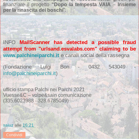
finanziare il progetto
“Dopo la tempesta VAIA
–
Insieme
per la rinascita dei boschi
”.
INFO
MailScanner has detected a possible fraud
attempt from "urlsand.esvalabs.com" claiming to be
www.palchineiparchi.it
e canali social della rassegna
(Fondazione Luigi Bon - 0432 543049 -
info@palchineiparchi.it
)
ufficio stampa Palchi nei Parchi 2021
Vuesse&C – volpe&sain comunicazione
(335.6023988 - 328.6785049)
saiuz
alle
16:21
Condividi