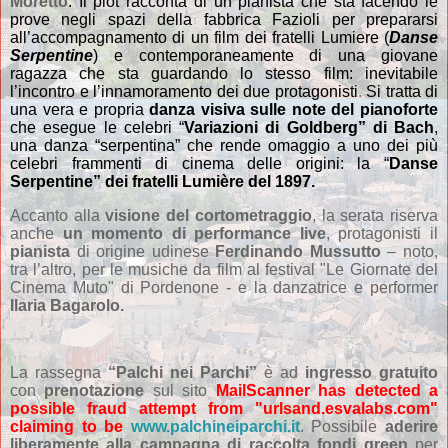
Moretto
. Il plot racconta di un pianista che sta facendo le
prove negli spazi della fabbrica Fazioli
per prepararsi
all’accompagnamento di un film dei fratelli Lumiere (
Danse
Serpentine
) e contemporaneamente di una giovane
ragazza che sta guardando lo stesso film: inevitabile
l’incontro e l’innamoramento dei due protagonisti
.
Si tratta di
una vera e propria
danza visiva sulle note del pianoforte
che esegue le celebri “
Variazioni di Goldberg” di Bach
,
una danza “serpentina” che rende omaggio a uno dei più
celebri frammenti di cinema delle origini: la “
Danse
Serpentine” dei fratelli Lumière del 1897.
Accanto alla
visione del cortometraggio
, la serata riserva
anche
un momento di performance live
, protagonisti il
pianista
di origine udinese
Ferdinando Mussutto
– noto,
tra l’altro, per le musiche da film al festival "Le Giornate del
Cinema Muto" di Pordenone - e la danzatrice e performer
Ilaria Bagarolo.
La rassegna
“Palchi nei Parchi”
è ad
ingresso gratuito
con
prenotazione
sul sito
MailScanner has detected a
possible fraud attempt from "urlsand.esvalabs.com"
claiming to be
www.palchineiparchi.it
. Possibile
aderire
liberamente alla campagna di raccolta fondi green
per