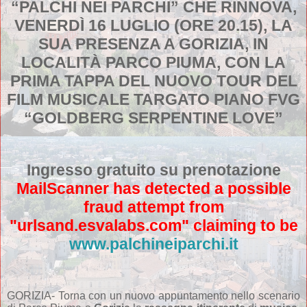
“PALCHI NEI PARCHI” CHE RINNOVA,
VENERDÌ 16 LUGLIO (ORE 20.15), LA
SUA PRESENZA A GORIZIA, IN
LOCALITÀ PARCO PIUMA, CON LA
PRIMA TAPPA DEL NUOVO TOUR DEL
FILM MUSICALE TARGATO PIANO FVG
“GOLDBERG SERPENTINE LOVE”
Ingresso gratuito su prenotazione
MailScanner has detected a possible
fraud attempt from
"urlsand.esvalabs.com" claiming to be
www.palchineiparchi.it
GORIZIA- Torna con un nuovo appuntamento nello scenario