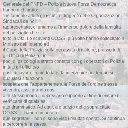
Generale del PNFD – Polizia Nuova Forza Democratica
hanno dichiarato:
“unitamente a tutti gli iscritti e dirigenti delle Organizzazioni
Sindacali da noi
rappresentate, ci uniamo all’immenso dolore della famiglia
del poliziotto che si è
tolto la vita. Le scriventi OO.SS. più volte hanno sollecitato il
Ministro dell’Interno ed
il Capo della Polizia sulla necessità di istituire, presso tutti
gli Uffici di Polizia, un
pool di psicologi a stretto contatto con gli operatori di Polizia
in tutti gli uffici e/o
posti di lavoro, in modo tale da intervenire per tempo su
qualsiasi situazione
sospetta che l’appartenente alle Forze dell’ordine stesse
vivendo, assicurando così
allo stesso modo il necessario supporto al fine di evitare il
verificarsi di qualsiasi
atto drammatico. Ad oggi, a giudizio delle sopra citate
OO.SS., – hanno rimarcato i
due segretari – non si sono visti i risultati sperati. Si continua
a percorrere la stessa