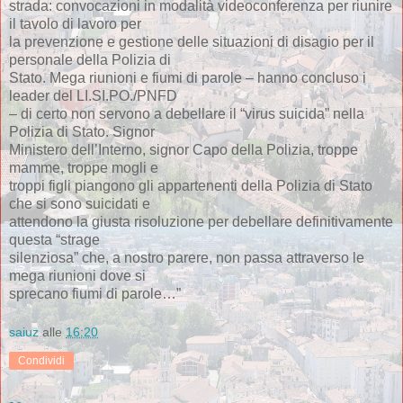
strada: convocazioni in modalità videoconferenza per riunire
il tavolo di lavoro per
la prevenzione e gestione delle situazioni di disagio per il
personale della Polizia di
Stato. Mega riunioni e fiumi di parole – hanno concluso i
leader del LI.SI.PO./PNFD
– di certo non servono a debellare il “virus suicida” nella
Polizia di Stato. Signor
Ministero dell’Interno, signor Capo della Polizia, troppe
mamme, troppe mogli e
troppi figli piangono gli appartenenti della Polizia di Stato
che si sono suicidati e
attendono la giusta risoluzione per debellare definitivamente
questa “strage
silenziosa” che, a nostro parere, non passa attraverso le
mega riunioni dove si
sprecano fiumi di parole…”
saiuz
alle
16:20
Condividi