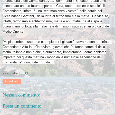
professionale del Comandante Alfa” commenta il Sindaco, “e abbiamo
concordato un suo futuro apporto in Città, soprattutto nelle scuole”. Il
Comandante, infatti, è una “testimonianza vivente”, nelle parole del
vicesindaco Garritani, “della lotta al terrorismo e alla mafia”. Ha vissuto,
infatti, terrorismo e antiterrorismo, mafia e anti mafia, ha alle spalle
quarant’anni di lotta alla malavita e di missioni sugli scenari più caldi del
Medio Oriente.
“Mi piacerebbe essere un esempio per i giovani” aveva raccontato infatti il
Comandante Alfa in un’intervista, giovani che “si fanno partecipi della
storia italiana e non e che, sicuramente, impareranno - come abbiamo
imparato noi questa mattina - molto dalle numerose esperienze del
Comandante”, conclude il Sindaco.
saiuz
alle
17:33
Condividi
Nessun commento:
Posta un commento