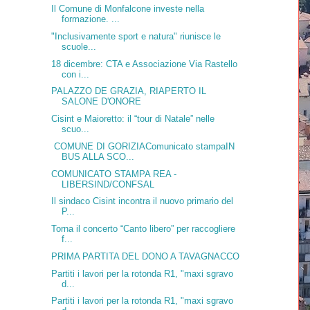
Il Comune di Monfalcone investe nella
formazione. ...
"Inclusivamente sport e natura" riunisce le
scuole...
18 dicembre: CTA e Associazione Via Rastello
con i...
PALAZZO DE GRAZIA, RIAPERTO IL
SALONE D'ONORE
Cisint e Maioretto: il “tour di Natale” nelle
scuo...
COMUNE DI GORIZIAComunicato stampaIN
BUS ALLA SCO...
COMUNICATO STAMPA REA -
LIBERSIND/CONFSAL
Il sindaco Cisint incontra il nuovo primario del
P...
Torna il concerto “Canto libero” per raccogliere
f...
PRIMA PARTITA DEL DONO A TAVAGNACCO
Partiti i lavori per la rotonda R1, "maxi sgravo
d...
Partiti i lavori per la rotonda R1, "maxi sgravo