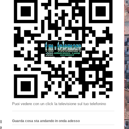
Puoi vedere con un click la televisione sul tuo telefonino
Guarda cosa sta andando in onda adesso
 
a 