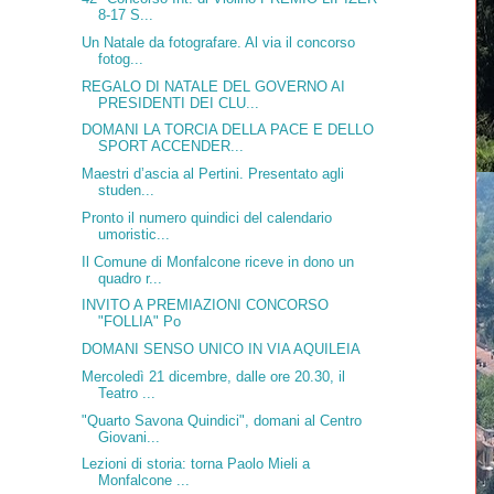
8-17 S...
Un Natale da fotografare. Al via il concorso
fotog...
REGALO DI NATALE DEL GOVERNO AI
PRESIDENTI DEI CLU...
DOMANI LA TORCIA DELLA PACE E DELLO
SPORT ACCENDER...
Maestri d’ascia al Pertini. Presentato agli
studen...
Pronto il numero quindici del calendario
umoristic...
Il Comune di Monfalcone riceve in dono un
quadro r...
INVITO A PREMIAZIONI CONCORSO
"FOLLIA" Po
DOMANI SENSO UNICO IN VIA AQUILEIA
Mercoledì 21 dicembre, dalle ore 20.30, il
Teatro ...
"Quarto Savona Quindici", domani al Centro
Giovani...
Lezioni di storia: torna Paolo Mieli a
Monfalcone ...