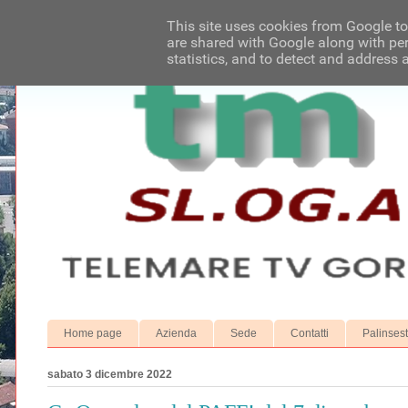
This site uses cookies from Google to 
are shared with Google along with per
statistics, and to detect and address 
Home page
Azienda
Sede
Contatti
Palinses
sabato 3 dicembre 2022