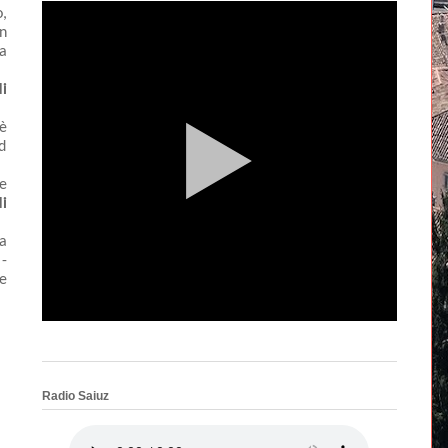
, 
 
 
 
 
d 
e 
i 
a 
 
 
Radio Saiuz