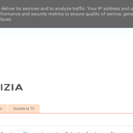
deliver its services and to analyze traffic. Your IP address and 
formance and security metrics to ensure quality of service, gen
abuse.
to
Guarda la TV