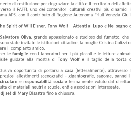
o di restituzione per ringraziare la città e il territorio dell’affetto
so il PAFF!, uno dei contenitori culturali creativi più dinamici in
ma APS, con il contributo di Regione Autonoma Friuli Venezia Giulia
he Spirit of Will Eisner
, 
Tony Wolf – Attenti al Lupo
 e 
Nel segno di
 Salvatore Oliva
, grande appassionato e studioso del fumetto, che è
sono state invitate le istituzioni cittadine, la moglie Cristina Colizzi e
scere il compianto amico.
per 
le famiglie
 con i laboratori per i più piccoli e le letture animat
visite guidate alla mostra di 
Tony Wolf
 e il taglio della 
torta d
sclusiva opportunità di portarsi a casa (letteralmente), attraverso l
reziosi allestimenti scenografici - gigantografie, sagome, pannelli -
circolare 
e
 responsabilità sociale
 fermamente voluto dal direttore
ta di materiali neutri a scuole, enti e associazioni interessate. 
 
dj set di Mary Disastro
 fino a chiusura. 