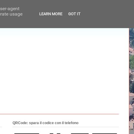
user-agent
erate usage
LEARN MORE
GOT IT
QRCode: spara il codice con il telefono