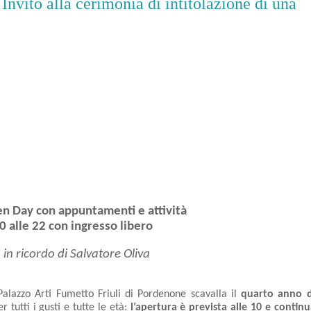
nvito alla cerimonia di intitolazione di una
en Day con appuntamenti e attività
0 alle 22 con ingresso libero
in ricordo di Salvatore Oliva
Palazzo Arti Fumetto Friuli di Pordenone scavalla il 
quarto anno di
 tutti i gusti e tutte le età: 
l’apertura è prevista alle 10 e continu