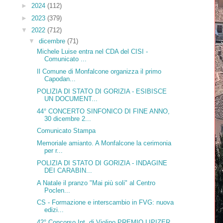
►
2024
(112)
►
2023
(379)
▼
2022
(712)
▼
dicembre
(71)
Michele Luise entra nel CDA del CISI -
Comunicato ...
Il Comune di Monfalcone organizza il primo
Capodan...
POLIZIA DI STATO DI GORIZIA - ESIBISCE
UN DOCUMENT...
44° CONCERTO SINFONICO DI FINE ANNO,
30 dicembre 2...
Comunicato Stampa
Memoriale amianto. A Monfalcone la cerimonia
per r...
POLIZIA DI STATO DI GORIZIA - INDAGINE
DEI CARABIN...
A Natale il pranzo "Mai più soli" al Centro
Poclen...
CS - Formazione e interscambio in FVG: nuova
edizi...
42° Concorso Int. di Violino PREMIO LIPIZER