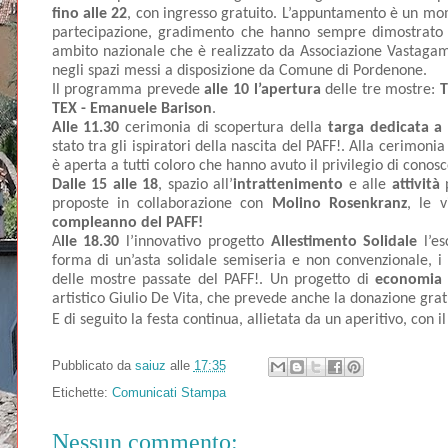
fino alle 22
, con ingresso gratuito. L’appuntamento è un moment
partecipazione, gradimento che hanno sempre dimostrato ver
ambito nazionale che è realizzato da Associazione Vastagam
negli spazi messi a disposizione da Comune di Pordenone.
Il programma prevede 
alle 10 l’apertura
 delle tre mostre: 
T
TEX -
Emanuele Barison
.
Alle 11.30
 cerimonia di scopertura della
 targa dedicata a
stato tra gli ispiratori della nascita del PAFF!. Alla cerimonia 
è aperta a tutti coloro che hanno avuto il privilegio di cono
Dalle 15 alle 18
, spazio all’
intrattenimento
 e alle 
attività
 
proposte in collaborazione con 
Molino Rosenkranz
, le 
compleanno del PAFF!
A
lle 18.30
 l’innovativo progetto 
Allestimento Solidale
 l’e
forma di un’asta solidale semiseria e non convenzionale, i p
delle mostre passate del PAFF!. Un progetto di 
economia 
artistico Giulio De Vita, che prevede anche la donazione gratui
E di seguito la festa continua, allietata da un aperitivo, con il
Pubblicato da
saiuz
alle
17:35
Etichette:
Comunicati Stampa
Nessun commento: