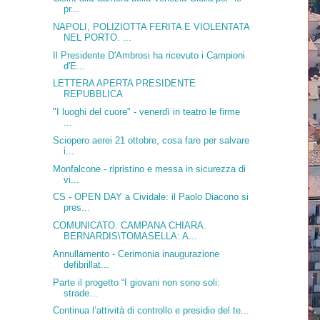
pr...
NAPOLI, POLIZIOTTA FERITA E VIOLENTATA
NEL PORTO. ...
Il Presidente D'Ambrosi ha ricevuto i Campioni
d'E...
LETTERA APERTA PRESIDENTE
REPUBBLICA
"I luoghi del cuore" - venerdì in teatro le firme
...
Sciopero aerei 21 ottobre, cosa fare per salvare
i...
Monfalcone - ripristino e messa in sicurezza di
vi...
CS - OPEN DAY a Cividale: il Paolo Diacono si
pres...
COMUNICATO. CAMPANA CHIARA.
BERNARDIS\TOMASELLA: A...
Annullamento - Cerimonia inaugurazione
defibrillat...
Parte il progetto “I giovani non sono soli:
strade...
Continua l’attività di controllo e presidio del te...