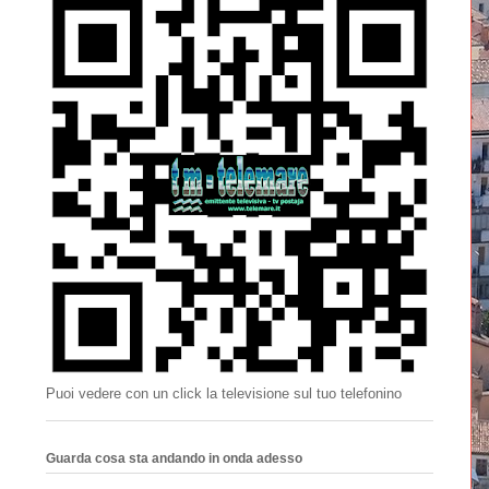
Puoi vedere con un click la televisione sul tuo telefonino
Guarda cosa sta andando in onda adesso