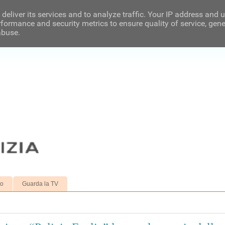
deliver its services and to analyze traffic. Your IP address and 
formance and security metrics to ensure quality of service, gen
abuse.
to
Guarda la TV