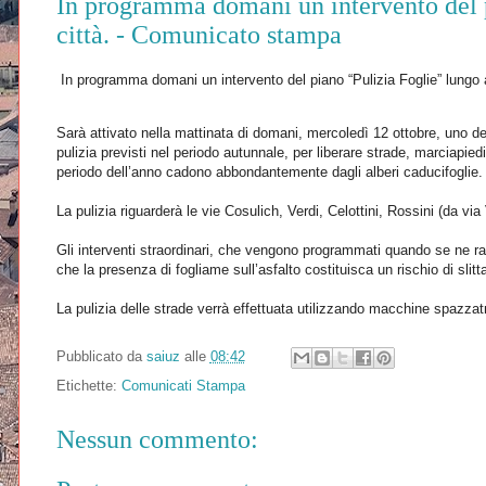
In programma domani un intervento del p
città. - Comunicato stampa
In programma domani un intervento del piano “Pulizia Foglie” lungo a
Sarà attivato nella mattinata di domani, mercoledì 12 ottobre, uno degli
pulizia previsti nel periodo autunnale, per liberare strade, marciapiedi
periodo dell’anno cadono abbondantemente dagli alberi caducifoglie.
La pulizia riguarderà le vie Cosulich, Verdi, Celottini, Rossini (da via 
Gli interventi straordinari, che vengono programmati quando se ne rav
che la presenza di fogliame sull’asfalto costituisca un rischio di slit
La pulizia delle strade verrà effettuata utilizzando macchine spazzatri
Pubblicato da
saiuz
alle
08:42
Etichette:
Comunicati Stampa
Nessun commento: