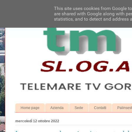
This site uses cookies from Google to 
are shared with Google along with per
statistics, and to detect and address 
Home page
Azienda
Sede
Contatti
Palinses
mercoledì 12 ottobre 2022