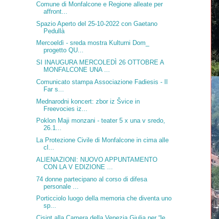
Comune di Monfalcone e Regione alleate per
affront...
Spazio Aperto del 25-10-2022 con Gaetano
Pedullà
Mercoeldì - sreda mostra Kulturni Dom_
progetto QU...
SI INAUGURA MERCOLEDÌ 26 OTTOBRE A
MONFALCONE UNA ...
Comunicato stampa Associazione Fadiesis - Il
Far s...
Mednarodni koncert: zbor iz Švice in
Freevocies iz...
Poklon Maji monzani - teater 5 x una v sredo,
26.1...
La Protezione Civile di Monfalcone in cima alle
cl...
ALIENAZIONI: NUOVO APPUNTAMENTO
CON LA V EDIZIONE ...
74 donne partecipano al corso di difesa
personale ...
Porticciolo luogo della memoria che diventa uno
sp...
Cisint alla Camera della Venezia Giulia per “le