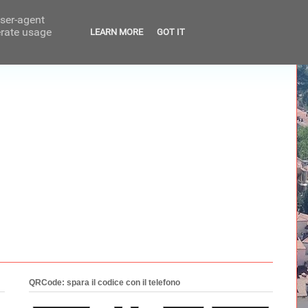
user-agent
erate usage
LEARN MORE
GOT IT
QRCode: spara il codice con il telefono