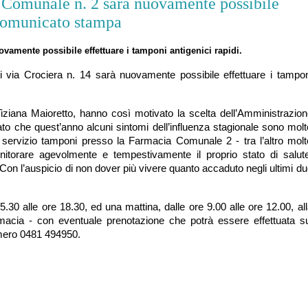
Comunale n. 2 sarà nuovamente possibile
 Comunicato stampa
ovamente possibile effettuare i
tamponi antigenici rapidi.
di
via Crociera n. 14 sarà nuovamente possibile effettuare i
tampon
iziana Maioretto, hanno così motivato la scelta dell’Amministrazion
to che quest’anno alcuni sintomi dell’influenza stagionale sono molt
il servizio tamponi presso la Farmacia Comunale 2 - tra l’altro molt
onitorare agevolmente e tempestivamente il proprio stato di salute
. Con l’auspicio di non dover più vivere quanto accaduto negli ultimi d
 15.30
alle ore 18.30,
ed una mattina, dalle ore 9.00
alle ore 12.00,
all
armacia - con eventuale prenotazione che potrà essere effettuata su
mero 0481 494950
.