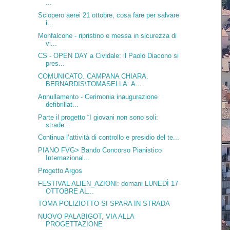
...
Sciopero aerei 21 ottobre, cosa fare per salvare
i...
Monfalcone - ripristino e messa in sicurezza di
vi...
CS - OPEN DAY a Cividale: il Paolo Diacono si
pres...
COMUNICATO. CAMPANA CHIARA.
BERNARDIS\TOMASELLA: A...
Annullamento - Cerimonia inaugurazione
defibrillat...
Parte il progetto “I giovani non sono soli:
strade...
Continua l’attività di controllo e presidio del te...
PIANO FVG> Bando Concorso Pianistico
Internazional...
Progetto Argos
FESTIVAL ALIEN_AZIONI: domani LUNEDÌ 17
OTTOBRE AL...
TOMA POLIZIOTTO SI SPARA IN STRADA
NUOVO PALABIGOT, VIA ALLA
PROGETTAZIONE