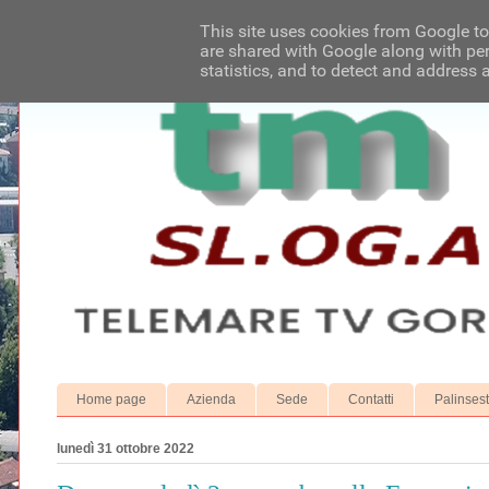
This site uses cookies from Google to 
are shared with Google along with per
statistics, and to detect and address 
Home page
Azienda
Sede
Contatti
Palinses
lunedì 31 ottobre 2022