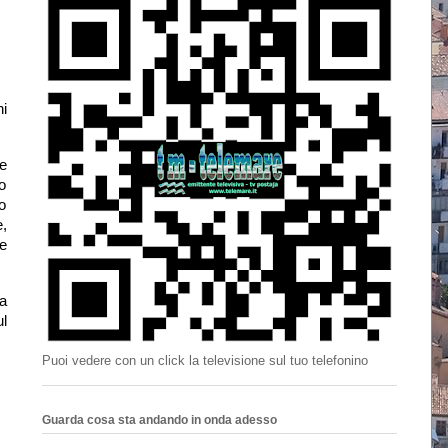
i
e
o
o
,
ue
a
l
Puoi vedere con un click la televisione sul tuo telefonino
Guarda cosa sta andando in onda adesso