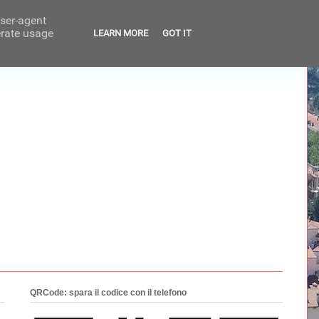
user-agent
erate usage
LEARN MORE
GOT IT
QRCode: spara il codice con il telefono