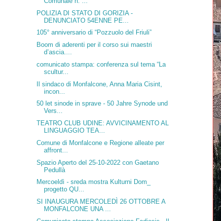
Comunale n. ...
POLIZIA DI STATO DI GORIZIA -
DENUNCIATO 54ENNE PE...
105° anniversario di “Pozzuolo del Friuli”
Boom di aderenti per il corso sui maestri
d’ascia....
comunicato stampa: conferenza sul tema “La
scultur...
Il sindaco di Monfalcone, Anna Maria Cisint,
incon...
50 let sinode in sprave - 50 Jahre Synode und
Vers...
TEATRO CLUB UDINE: AVVICINAMENTO AL
LINGUAGGIO TEA...
Comune di Monfalcone e Regione alleate per
affront...
Spazio Aperto del 25-10-2022 con Gaetano
Pedullà
Mercoeldì - sreda mostra Kulturni Dom_
progetto QU...
SI INAUGURA MERCOLEDÌ 26 OTTOBRE A
MONFALCONE UNA ...