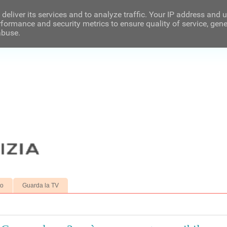
deliver its services and to analyze traffic. Your IP address and 
formance and security metrics to ensure quality of service, gen
abuse.
to
Guarda la TV