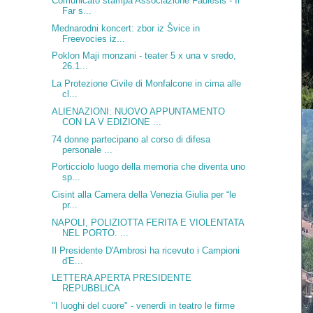
Comunicato stampa Associazione Fadiesis - Il
Far s...
Mednarodni koncert: zbor iz Švice in
Freevocies iz...
Poklon Maji monzani - teater 5 x una v sredo,
26.1...
La Protezione Civile di Monfalcone in cima alle
cl...
ALIENAZIONI: NUOVO APPUNTAMENTO
CON LA V EDIZIONE ...
74 donne partecipano al corso di difesa
personale ...
Porticciolo luogo della memoria che diventa uno
sp...
Cisint alla Camera della Venezia Giulia per “le
pr...
NAPOLI, POLIZIOTTA FERITA E VIOLENTATA
NEL PORTO. ...
Il Presidente D'Ambrosi ha ricevuto i Campioni
d'E...
LETTERA APERTA PRESIDENTE
REPUBBLICA
"I luoghi del cuore" - venerdì in teatro le firme