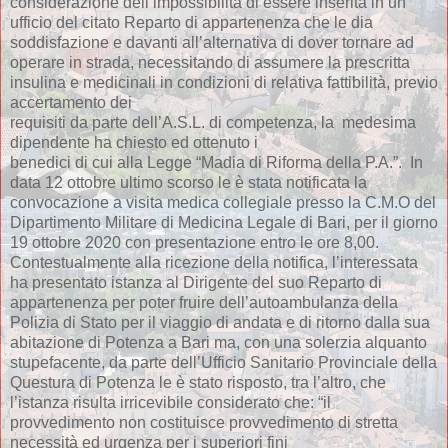
considerazione dell’impossibilità di essere inserita in un
ufficio del citato Reparto di appartenenza che le dia
soddisfazione e davanti all’alternativa di dover tornare ad
operare in strada, necessitando di assumere la prescritta
insulina e medicinali in condizioni di relativa fattibilità, previo
accertamento dei
requisiti da parte dell’A.S.L. di competenza, la medesima
dipendente ha chiesto ed ottenuto i
benedici di cui alla Legge “Madia di Riforma della P.A.”. In
data 12 ottobre ultimo scorso le è stata notificata la
convocazione a visita medica collegiale presso la C.M.O del
Dipartimento Militare di Medicina Legale di Bari, per il giorno
19 ottobre 2020 con presentazione entro le ore 8,00.
Contestualmente alla ricezione della notifica, l’interessata
ha presentato istanza al Dirigente del suo Reparto di
appartenenza per poter fruire dell’autoambulanza della
Polizia di Stato per il viaggio di andata e di ritorno dalla sua
abitazione di Potenza a Bari ma, con una solerzia alquanto
stupefacente, da parte dell’Ufficio Sanitario Provinciale della
Questura di Potenza le è stato risposto, tra l’altro, che
l’istanza risulta irricevibile considerato che: “il
provvedimento non costituisce provvedimento di stretta
necessità ed urgenza per i superiori fini