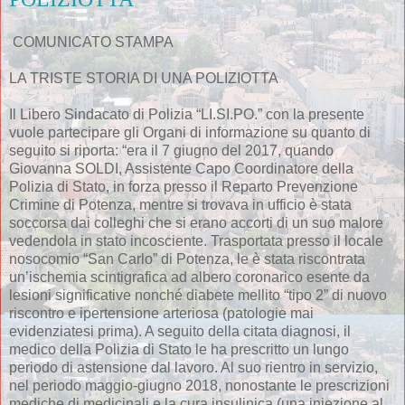
COMUNICATO STAMPA
LA TRISTE STORIA DI UNA POLIZIOTTA
Il Libero Sindacato di Polizia “LI.SI.PO.” con la presente
vuole partecipare gli Organi di informazione su quanto di
seguito si riporta: “era il 7 giugno del 2017, quando
Giovanna SOLDI, Assistente Capo Coordinatore della
Polizia di Stato, in forza presso il Reparto Prevenzione
Crimine di Potenza, mentre si trovava in ufficio è stata
soccorsa dai colleghi che si erano accorti di un suo malore
vedendola in stato incosciente. Trasportata presso il locale
nosocomio “San Carlo” di Potenza, le è stata riscontrata
un’ischemia scintigrafica ad albero coronarico esente da
lesioni significative nonché diabete mellito “tipo 2” di nuovo
riscontro e ipertensione arteriosa (patologie mai
evidenziatesi prima). A seguito della citata diagnosi, il
medico della Polizia di Stato le ha prescritto un lungo
periodo di astensione dal lavoro. Al suo rientro in servizio,
nel periodo maggio-giugno 2018, nonostante le prescrizioni
mediche di medicinali e la cura insulinica (una iniezione al