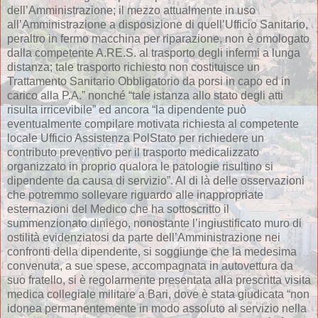
dell’Amministrazione; il mezzo attualmente in uso
all’Amministrazione a disposizione di quell’Ufficio Sanitario,
peraltro in fermo macchina per riparazione, non è omologato
dalla competente A.RE.S. al trasporto degli infermi a lunga
distanza; tale trasporto richiesto non costituisce un
Trattamento Sanitario Obbligatorio da porsi in capo ed in
carico alla P.A.” nonché “tale istanza allo stato degli atti
risulta irricevibile” ed ancora “la dipendente può
eventualmente compilare motivata richiesta al competente
locale Ufficio Assistenza PolStato per richiedere un
contributo preventivo per il trasporto medicalizzato
organizzato in proprio qualora le patologie risultino si
dipendente da causa di servizio”. Al di là delle osservazioni
che potremmo sollevare riguardo alle inappropriate
esternazioni del Medico che ha sottoscritto il
summenzionato diniego, nonostante l’ingiustificato muro di
ostilità evidenziatosi da parte dell’Amministrazione nei
confronti della dipendente, si soggiunge che la medesima
convenuta, a sue spese, accompagnata in autovettura da
suo fratello, si è regolarmente presentata alla prescritta visita
medica collegiale militare a Bari, dove è stata giudicata “non
idonea permanentemente in modo assoluto al servizio nella