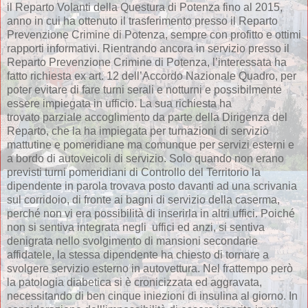
il Reparto Volanti della Questura di Potenza fino al 2015,
anno in cui ha ottenuto il trasferimento presso il Reparto
Prevenzione Crimine di Potenza, sempre con profitto e ottimi
rapporti informativi. Rientrando ancora in servizio presso il
Reparto Prevenzione Crimine di Potenza, l’interessata ha
fatto richiesta ex art. 12 dell’Accordo Nazionale Quadro, per
poter evitare di fare turni serali e notturni e possibilmente
essere impiegata in ufficio. La sua richiesta ha
trovato parziale accoglimento da parte della Dirigenza del
Reparto, che la ha impiegata per turnazioni di servizio
mattutine e pomeridiane ma comunque per servizi esterni e
a bordo di autoveicoli di servizio. Solo quando non erano
previsti turni pomeridiani di Controllo del Territorio la
dipendente in parola trovava posto davanti ad una scrivania
sul corridoio, di fronte ai bagni di servizio della caserma,
perché non vi era possibilità di inserirla in altri uffici. Poiché
non si sentiva integrata negli uffici ed anzi, si sentiva
denigrata nello svolgimento di mansioni secondarie
affidatele, la stessa dipendente ha chiesto di tornare a
svolgere servizio esterno in autovettura. Nel frattempo però
la patologia diabetica si è cronicizzata ed aggravata,
necessitando di ben cinque iniezioni di insulina al giorno. In