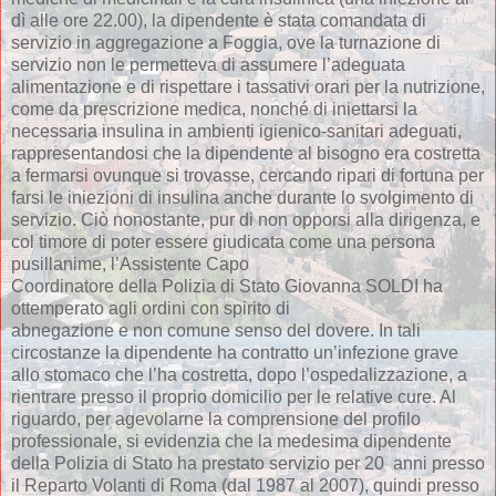
dì alle ore 22.00), la dipendente è stata comandata di
servizio in aggregazione a Foggia, ove la turnazione di
servizio non le permetteva di assumere l’adeguata
alimentazione e di rispettare i tassativi orari per la nutrizione,
come da prescrizione medica, nonché di iniettarsi la
necessaria insulina in ambienti igienico-sanitari adeguati,
rappresentandosi che la dipendente al bisogno era costretta
a fermarsi ovunque si trovasse, cercando ripari di fortuna per
farsi le iniezioni di insulina anche durante lo svolgimento di
servizio. Ciò nonostante, pur di non opporsi alla dirigenza, e
col timore di poter essere giudicata come una persona
pusillanime, l’Assistente Capo
Coordinatore della Polizia di Stato Giovanna SOLDI ha
ottemperato agli ordini con spirito di
abnegazione e non comune senso del dovere. In tali
circostanze la dipendente ha contratto un’infezione grave
allo stomaco che l’ha costretta, dopo l’ospedalizzazione, a
rientrare presso il proprio domicilio per le relative cure. Al
riguardo, per agevolarne la comprensione del profilo
professionale, si evidenzia che la medesima dipendente
della Polizia di Stato ha prestato servizio per 20 anni presso
il Reparto Volanti di Roma (dal 1987 al 2007), quindi presso