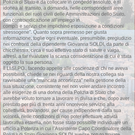
Polizia di Stato e da collocare in congedo assoluto, è sì
idonea al transito, a domanda, nelle corrispondenti aree
funzionali dei ruoli civili delle Amministrazioni dello Stato,
con controindicazione all’impiego in
compiti e servizi che implichino esposizione a condizioni
stressogene”. Quanto sopra premesso per giusta
informazione, toglie ogni eventuale, presumibile, pregiudizio
nei confronti della dipendente Giovanna SOLDI, da parte di
chicchessia, circa il suo effettivo stato di salute e valga,
altresì, a far rivalutare la scarsa considerazione di cui è stata
oggetto la sua persona.
Il LI.SI.PO., facendo appello alle coscienze di chi ne aveva
possibilità, chiede se nei riguardi della nostra collega sia
ravvisabile una “mancata accortezza” nella gestione della
sua situazione, consistente nel non voler andare incontro
alle esigenze di una donna della Polizia di Stato che
avrebbe voluto tornare a lavorare in divisa e che, dopo aver
prestato per più di trenta anni onorevole servizio alla
collettività, trovandosi, per cause indipendenti dalla sua
volontà, nelle condizioni di non poter effettuare attività
lavorativa esterna, non fosse stato possibile individuare un
ufficio a Potenza in cui l’Assistente Capo Coordinatore della
Polizia di Stato Giovanna SOLDI avesse potuto trovare