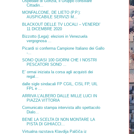
Ospedale di Gorizia, il Gruppo consiliare
Cittadin...
MONFALCONE, DE LIETO (P.P.):
AUSPICABILE SERVIZI M...
BLACKOUT DELLE TV LOCALI – VENERDI’
11 DICEMBRE 2020
Bizzotto (Lega): elezioni in Venezuela
vergognosa ...
Picardi si conferma Campione Italiano dei Gallo
-...
SONO QUASI 100 GIORNI CHE I NOSTRI
PESCATORI SONO ...
E’ ormai iniziata la corsa agli acquisti dei
regal...
dalle sigle sindacali FP CGIL, CISL FP, UIL
FPL e ...
ARRIVA L’ALBERO DALLE MILLE LUCI IN
PIAZZA VITTORIA
Comunicato stampa intervista allo spettacolo
Dialo...
BENE LA SCELTA DI NON MONTARE LA
PISTA DI GIHIACCI...
Virtualna razstava Klavdija Palčiča iz