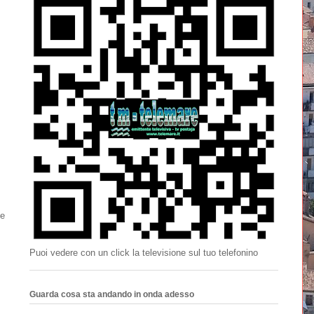
se
Puoi vedere con un click la televisione sul tuo telefonino
Guarda cosa sta andando in onda adesso