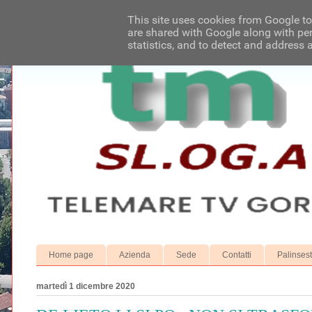
This site uses cookies from Google to 
are shared with Google along with per
statistics, and to detect and address 
Home page
Azienda
Sede
Contatti
Palinses
martedì 1 dicembre 2020