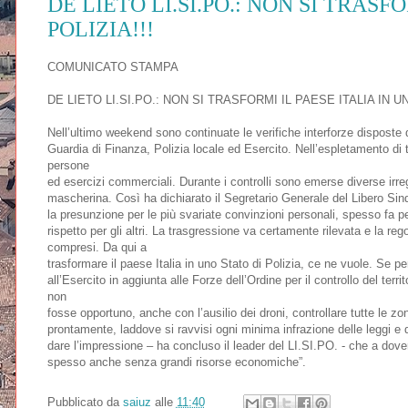
DE LIETO LI.SI.PO.: NON SI TRASF
POLIZIA!!!
COMUNICATO STAMPA
DE LIETO LI.SI.PO.: NON SI TRASFORMI IL PAESE ITALIA IN UN
Nell’ultimo weekend sono continuate le verifiche interforze disposte d
Guardia di Finanza, Polizia locale ed Esercito. Nell’espletamento di ta
persone
ed esercizi commerciali. Durante i controlli sono emerse diverse irr
mascherina. Così ha dichiarato il Segretario Generale del Libero Sin
la presunzione per le più svariate convinzioni personali, spesso fa per
rispetto per gli altri. La trasgressione va certamente rilevata e la regol
compresi. Da qui a
trasformare il paese Italia in uno Stato di Polizia, ce ne vuole. Se pe
all’Esercito in aggiunta alle Forze dell’Ordine per il controllo del terri
non
fosse opportuno, anche con l’ausilio dei droni, controllare tutte le 
prontamente, laddove si ravvisi ogni minima infrazione delle leggi e de
dare l’impressione – ha concluso il leader del LI.SI.PO. - che a dov
spesso anche senza grandi risorse economiche”.
Pubblicato da
saiuz
alle
11:40