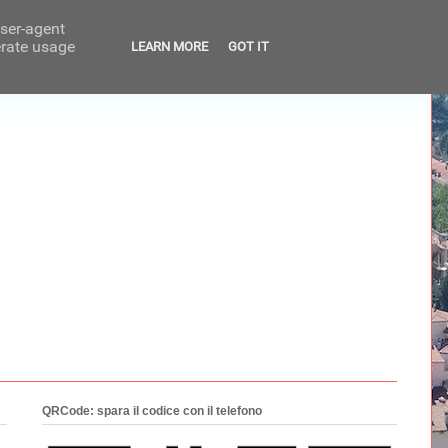
user-agent
erate usage
LEARN MORE
GOT IT
QRCode: spara il codice con il telefono