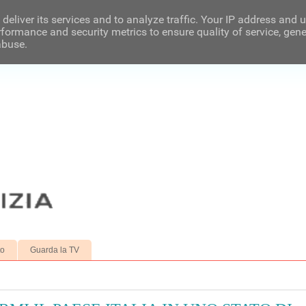
deliver its services and to analyze traffic. Your IP address and 
formance and security metrics to ensure quality of service, gen
abuse.
to
Guarda la TV