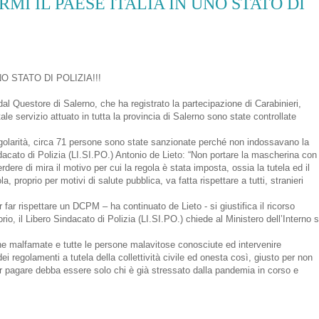
ORMI IL PAESE ITALIA IN UNO STATO DI
O STATO DI POLIZIA!!!
al Questore di Salerno, che ha registrato la partecipazione di Carabinieri,
le servizio attuato in tutta la provincia di Salerno sono state controllate
egolarità, circa 71 persone sono state sanzionate perché non indossavano la
dacato di Polizia (LI.SI.PO.) Antonio de Lieto: “Non portare la mascherina con
dere di mira il motivo per cui la regola è stata imposta, ossia la tutela ed il
a, proprio per motivi di salute pubblica, va fatta rispettare a tutti, stranieri
r far rispettare un DCPM – ha continuato de Lieto - si giustifica il ricorso
torio, il Libero Sindacato di Polizia (LI.SI.PO.) chiede al Ministero dell’Interno 
zone malfamate e tutte le persone malavitose conosciute ed intervenire
i regolamenti a tutela della collettività civile ed onesta così, giusto per non
er pagare debba essere solo chi è già stressato dalla pandemia in corso e