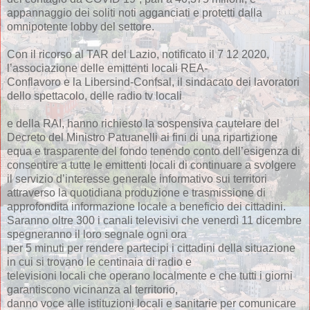
appannaggio dei soliti noti agganciati e protetti dalla
omnipotente lobby del settore.
Con il ricorso al TAR del Lazio, notificato il 7 12 2020,
l’associazione delle emittenti locali REA-
Conflavoro e la Libersind-Confsal, il sindacato dei lavoratori
dello spettacolo, delle radio tv locali
e della RAI, hanno richiesto la sospensiva cautelare del
Decreto del Ministro Patuanelli ai fini di una ripartizione
equa e trasparente del fondo tenendo conto dell’esigenza di
consentire a tutte le emittenti locali di continuare a svolgere
il servizio d’interesse generale informativo sui territori
attraverso la quotidiana produzione e trasmissione di
approfondita informazione locale a beneficio dei cittadini.
Saranno oltre 300 i canali televisivi che venerdì 11 dicembre
spegneranno il loro segnale ogni ora
per 5 minuti per rendere partecipi i cittadini della situazione
in cui si trovano le centinaia di radio e
televisioni locali che operano localmente e che tutti i giorni
garantiscono vicinanza al territorio,
danno voce alle istituzioni locali e sanitarie per comunicare