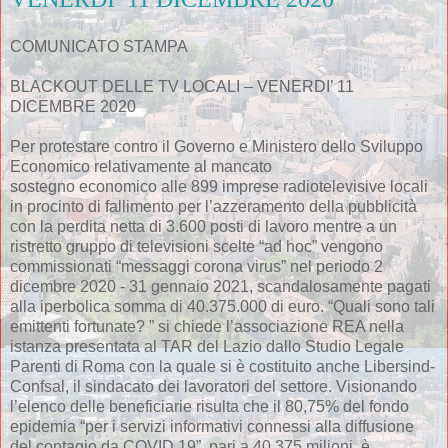
COMUNICATO STAMPA
BLACKOUT DELLE TV LOCALI – VENERDI’ 11
DICEMBRE 2020
Per protestare contro il Governo e Ministero dello Sviluppo
Economico relativamente al mancato
sostegno economico alle 899 imprese radiotelevisive locali
in procinto di fallimento per l’azzeramento della pubblicità
con la perdita netta di 3.600 posti di lavoro mentre a un
ristretto gruppo di televisioni scelte “ad hoc” vengono
commissionati “messaggi corona virus” nel periodo 2
dicembre 2020 - 31 gennaio 2021, scandalosamente pagati
alla iperbolica somma di 40.375.000 di euro. “Quali sono tali
emittenti fortunate? ” si chiede l’associazione REA nella
istanza presentata al TAR del Lazio dallo Studio Legale
Parenti di Roma con la quale si è costituito anche Libersind-
Confsal, il sindacato dei lavoratori del settore. Visionando
l’elenco delle beneficiarie risulta che il 80,75% del fondo
epidemia “per i servizi informativi connessi alla diffusione
del contagio da COVID 19”, pari a 40,375 milioni, è