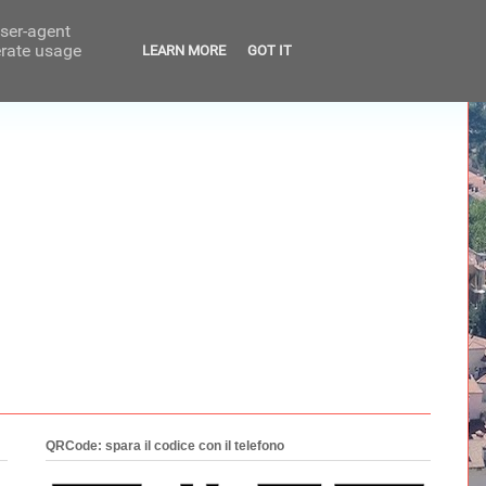
user-agent
erate usage
LEARN MORE
GOT IT
QRCode: spara il codice con il telefono