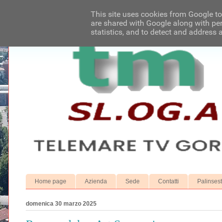
This site uses cookies from Google to 
are shared with Google along with per
statistics, and to detect and address 
Home page
Azienda
Sede
Contatti
Palinses
domenica 30 marzo 2025