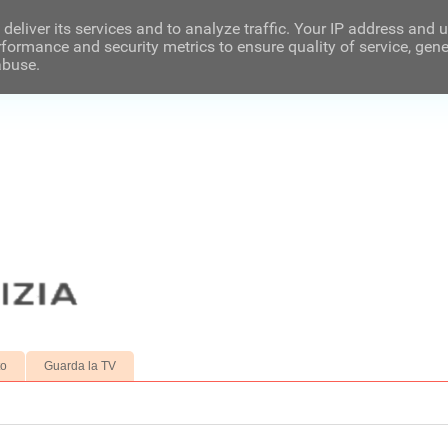
deliver its services and to analyze traffic. Your IP address and 
formance and security metrics to ensure quality of service, gen
abuse.
to
Guarda la TV