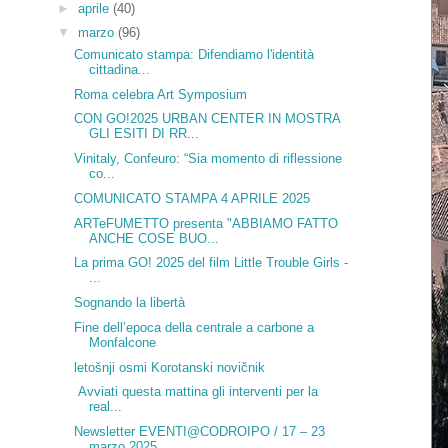
►
aprile
(40)
▼
marzo
(96)
Comunicato stampa: Difendiamo l'identità
cittadina...
Roma celebra Art Symposium
CON GO!2025 URBAN CENTER IN MOSTRA
GLI ESITI DI RR...
Vinitaly, Confeuro: “Sia momento di riflessione
co...
COMUNICATO STAMPA 4 APRILE 2025
ARTeFUMETTO presenta "ABBIAMO FATTO
ANCHE COSE BUO...
La prima GO! 2025 del film Little Trouble Girls -
...
Sognando la libertà
Fine dell’epoca della centrale a carbone a
Monfalcone
letošnji osmi Korotanski novičnik
Avviati questa mattina gli interventi per la
real...
Newsletter EVENTI@CODROIPO / 17 – 23
marzo 2025