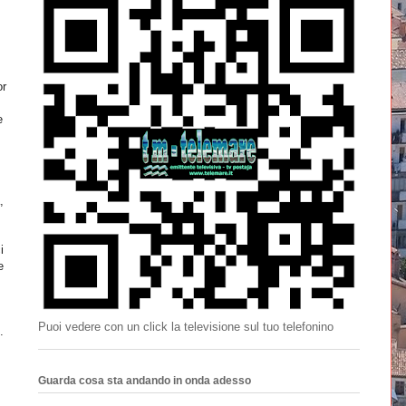
or
e
,
i
e
Puoi vedere con un click la televisione sul tuo telefonino
.
Guarda cosa sta andando in onda adesso