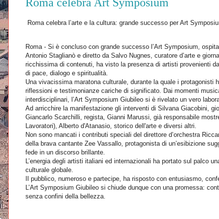
Roma celebra Art Symposium
Roma celebra l’arte e la cultura: grande successo per Art Sympos
Roma - Si è concluso con grande successo l’Art Symposium, ospitat
Antonio Staglianò e diretto da Salvo Nugnes, curatore d’arte e giorna
ricchissima di contenuti, ha visto la presenza di artisti provenienti da
di pace, dialogo e spiritualità.
Una vivacissima maratona culturale, durante la quale i protagonisti 
riflessioni e testimonianze cariche di significato. Dai momenti musicali 
interdisciplinari, l’Art Symposium Giubileo si è rivelato un vero labor
Ad arricchire la manifestazione gli interventi di Silvana Giacobini, gio
Giancarlo Scarchilli, regista, Gianni Marussi, già responsabile most
Lavoratori), Alberto d'Atanasio, storico dell'arte e diversi altri.
Non sono mancati i contributi speciali del direttore d’orchestra Ricc
della brava cantante Zee Vassallo, protagonista di un’esibizione sug
fede in un discorso brillante.
L’energia degli artisti italiani ed internazionali ha portato sul palco u
culturale globale.
Il pubblico, numeroso e partecipe, ha risposto con entusiasmo, confer
L’Art Symposium Giubileo si chiude dunque con una promessa: continua
senza confini della bellezza.