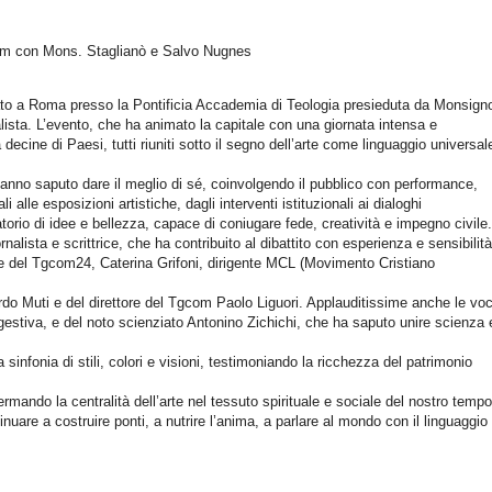
ium con Mons. Staglianò e Salvo Nugnes
o a Roma presso la Pontificia Accademia di Teologia presieduta da Monsign
lista. L’evento, che ha animato la capitale con una giornata intensa e
 decine di Paesi, tutti riuniti sotto il segno dell’arte come linguaggio universal
hanno saputo dare il meglio di sé, coinvolgendo il pubblico con performance,
alle esposizioni artistiche, dagli interventi istituzionali ai dialoghi
atorio di idee e bellezza, capace di coniugare fede, creatività e impegno civile.
rnalista e scrittrice, che ha contribuito al dibattito con esperienza e sensibilità
re del Tgcom24, Caterina Grifoni, dirigente MCL (Movimento Cristiano
ardo Muti e del direttore del Tgcom Paolo Liguori. Applauditissime anche le voc
gestiva, e del noto scienziato Antonino Zichichi, che ha saputo unire scienza 
na sinfonia di stili, colori e visioni, testimoniando la ricchezza del patrimonio
mando la centralità dell’arte nel tessuto spirituale e sociale del nostro tempo
re a costruire ponti, a nutrire l’anima, a parlare al mondo con il linguaggio