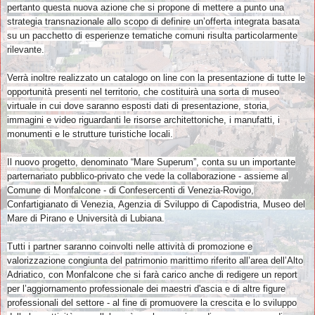
pertanto questa nuova azione che si propone di mettere a punto una
strategia transnazionale allo scopo di definire un’offerta integrata basata
su un pacchetto di esperienze tematiche comuni risulta particolarmente
rilevante.
Verrà inoltre realizzato un catalogo on line con la presentazione di tutte le
opportunità presenti nel territorio, che costituirà una sorta di museo
virtuale in cui dove saranno esposti dati di presentazione, storia,
immagini e video riguardanti le risorse architettoniche, i manufatti, i
monumenti e le strutture turistiche locali.
Il nuovo progetto, denominato “Mare Superum”, conta su un importante
parternariato pubblico-privato che vede la collaborazione - assieme al
Comune di Monfalcone - di Confesercenti di Venezia-Rovigo,
Confartigianato di Venezia, Agenzia di Sviluppo di Capodistria, Museo del
Mare di Pirano e Università di Lubiana.
Tutti i partner saranno coinvolti nelle attività di promozione e
valorizzazione congiunta del patrimonio marittimo riferito all’area dell’Alto
Adriatico, con Monfalcone che si farà carico anche di redigere un report
per l’aggiornamento professionale dei maestri d'ascia e di altre figure
professionali del settore - al fine di promuovere la crescita e lo sviluppo