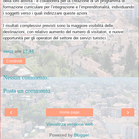
della loro attività - e collaborerà per la creazione di un programma di
formazione curriculare per l’integrazione e l’imprenditorialità, individuando
i soggetti verso i quali indirizzare queste azioni.
I risultati complessivi previsti sono la maggiore visibilità delle
destinazioni, con relativo aumento del numero di visitatori, e nuove
opportunità per gli operatori del settore dei servizi turistici.
saiuz
alle
17:44
Condividi
Nessun commento:
Posta un commento
‹
›
Home page
Visualizza versione web
Powered by
Blogger
.