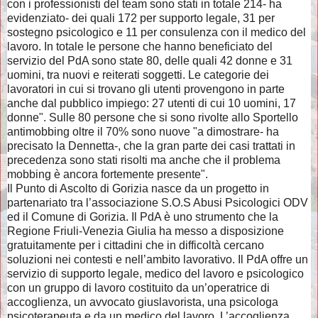
con i professionisti del team sono stati in totale 214- ha
evidenziato- dei quali 172 per supporto legale, 31 per
sostegno psicologico e 11 per consulenza con il medico del
lavoro. In totale le persone che hanno beneficiato del
servizio del PdA sono state 80, delle quali 42 donne e 31
uomini, tra nuovi e reiterati soggetti. Le categorie dei
lavoratori in cui si trovano gli utenti provengono in parte
anche dal pubblico impiego: 27 utenti di cui 10 uomini, 17
donne". Sulle 80 persone che si sono rivolte allo Sportello
antimobbing oltre il 70% sono nuove "a dimostrare- ha
precisato la Dennetta-, che la gran parte dei casi trattati in
precedenza sono stati risolti ma anche che il problema
mobbing è ancora fortemente presente".
Il Punto di Ascolto di Gorizia nasce da un progetto in
partenariato tra l’associazione S.O.S Abusi Psicologici ODV
ed il Comune di Gorizia. Il PdA è uno strumento che la
Regione Friuli-Venezia Giulia ha messo a disposizione
gratuitamente per i cittadini che in difficoltà cercano
soluzioni nei contesti e nell’ambito lavorativo. Il PdA offre un
servizio di supporto legale, medico del lavoro e psicologico
con un gruppo di lavoro costituito da un’operatrice di
accoglienza, un avvocato giuslavorista, una psicologa
psicoterapeuta e da un medico del lavoro. L’accoglienza