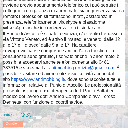
avviene previo appuntamento telefonico cui può seguire il
colloquio, con garanzia di anonimato, sia in presenza sia da
remoto: i professionisti forniscono, infatti, assistenza in
presenza, telefonicamente, via skype e piattaforma
WhatsApp, anche in conferenza con il sindacato.
Il Punto di Ascolto è situato a Gorizia, c/o Centro Lenassi in
via Vittorio Veneto, ed è attivo il martedì e venerdì dalle 12
alle 17 e il giovedì dalle 9 alle 17. Ha carattere
sovraprovinciale e comprende anche l'area triestina. Le
consulenze sono gratuite, riservate anche in anonimato, è
possibile accedervi anche telefonicamente allo 0481
383515 e via e-mail a:
antimobbing.gorizia@gmail.com
. È
possibile visitare ed avere notizie sull’attività anche dal
sito
https://www.antimobbing.it/
, dove sono raccolte tutte le
informazioni relative al Punto di Ascolto. Le professionalità
presenti: psicologo psicoterapeuta dott. Paolo Ballaben,
medico del lavoro dott. Andrea Campanile e avv. Teresa
Dennetta, con funzione di coordinatrice.
saiuz
alle
18:31
Condividi