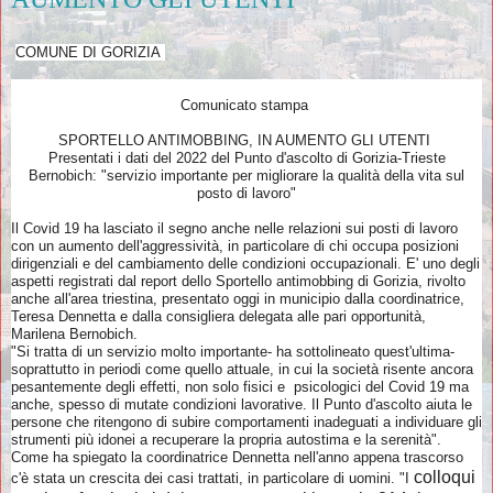
COMUNE DI GORIZIA
Comunicato stampa
SPORTELLO ANTIMOBBING, IN AUMENTO GLI UTENTI
Presentati i dati del 2022 del Punto d'ascolto di Gorizia-Trieste
Bernobich: "servizio importante per migliorare la qualità della vita sul
posto di lavoro"
Il Covid 19 ha lasciato il segno anche nelle relazioni sui posti di lavoro
con un aumento dell'aggressività, in particolare di chi occupa posizioni
dirigenziali e del cambiamento delle condizioni occupazionali. E' uno degli
aspetti registrati dal report dello Sportello antimobbing di Gorizia, rivolto
anche all'area triestina, presentato oggi in municipio dalla coordinatrice,
Teresa Dennetta e dalla consigliera delegata alle pari opportunità,
Marilena Bernobich.
"Si tratta di un servizio molto importante- ha sottolineato quest'ultima-
soprattutto in periodi come quello attuale, in cui la società risente ancora
pesantemente degli effetti, non solo fisici e psicologici del Covid 19 ma
anche, spesso di mutate condizioni lavorative. Il Punto d'ascolto aiuta le
persone che ritengono di subire comportamenti inadeguati a individuare gli
strumenti più idonei a recuperare la propria autostima e la serenità".
Come ha spiegato la coordinatrice Dennetta nell'anno appena trascorso
colloqui
c'è stata un crescita dei casi trattati, in particolare di uomini. "I