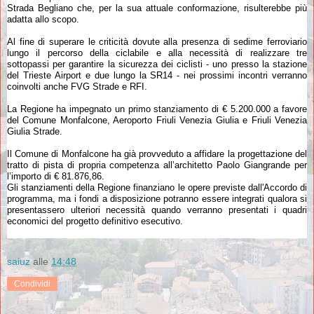
Strada Begliano che, per la sua attuale conformazione, risulterebbe più
adatta allo scopo.
Al fine di superare le criticità dovute alla presenza di sedime ferroviario
lungo il percorso della ciclabile e alla necessità di realizzare tre
sottopassi per garantire la sicurezza dei ciclisti - uno presso la stazione
del Trieste Airport e due lungo la SR14 - nei prossimi incontri verranno
coinvolti anche FVG Strade e RFI.
La Regione ha impegnato un primo stanziamento di € 5.200.000 a favore
del Comune Monfalcone, Aeroporto Friuli Venezia Giulia e Friuli Venezia
Giulia Strade.
Il Comune di Monfalcone ha già provveduto a affidare la progettazione del
tratto di pista di propria competenza all’architetto Paolo Giangrande per
l’importo di € 81.876,86.
Gli stanziamenti della Regione finanziano le opere previste dall'Accordo di
programma, ma i fondi a disposizione potranno essere integrati qualora si
presentassero ulteriori necessità quando verranno presentati i quadri
economici del progetto definitivo esecutivo.
saiuz
alle
14:48
Condividi