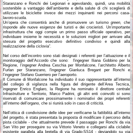
Staranzano e Ronchi dei Legionari e agevolando, quindi, una mobilità
sostenibile a vantaggio dell’ambiente e della salute di chi sceglierà di
utilizzare le biciclette invece dei mezzi inquinanti nei percorsi casa-
lavoro-scuola.
Un’opera che consentirà anche di promuovere un turismo
green,
che
risponde alle nuove esigenze dei turisti e dei crocieristi. Un’importante
infrastruttura che oggi compie un primo passo ufficiale operativo, per
individuare insieme le necessità e le soluzioni migliori per arrivare alla
stesura del progetto esecutivo definitivo condiviso e quindi alla
realizzazione della ciclovia”.
Nel corso dell’incontro sono stati designati i referenti per l’attuazione e il
monitoraggio dell’Accordo che sono: l'ingegner Iliana Gobbino per la
Regione, l’ingegner Andrea Ceschia per Monfalcone, l’architetto Alberto
Furlan per Staranzano, l'ingegner Gianluca Bregant per Ronchi e
l’ingegner Stefano Guerriero per l’aeroporto.
Il Comune di Monfalcone ha individuato il suo rappresentante all’interno
del collegio di vigilanza nella figura del dirigente dell’Area Tecnica,
ingegner Enrico Englaro, la Regione ha nominato il direttore centrale
Infrastrutture e Territorio, Marco Padrini, gli altri enti coinvolti si sono
riservati di comunicare prossimamente i nominativi dei propri referenti
all’interno dell’organo, che si riunirà solo in caso di criticità.
Nell’ottica di condivisione delle idee per verificarne la fattibilità all’interno
del progetto, è stata presentata la proposta di modificare il percorso della
pista ciclabile - che attualmente prevede il passaggio per Ronchi da via
San Vito per proseguire su via Vittorio Veneto e collegarsi alla ciclabile
esistente parallela alla bretella di via Grado-SS14 - deviandolo su via