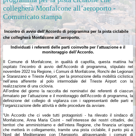
collegherà Monfalcone all’aeroporto -
Comunicato stampa
Incontro di avvio dell’Accordo di programma per la pista ciclabile
che collegherà Monfalcone all’aeroporto.
Individuati i referenti delle parti coinvolte per l'attuazione e il
monitoraggio dell’Accordo.
Il Comune di Monfalcone, in qualità di capofila, questa mattina ha
ospitato l’incontro di avvio dell’Accordo di programma, stipulato nel
novembre 2022 tra Regione, i Comuni di Monfalcone, Ronchi dei Legionari
e Staranzano e Trieste Airport, per la promozione della mobilità ciclistica
nell’area afferente al polo intermodale del Trieste Airport con la
realizzazione di una ciclovia.
All’ordine del giorno la raccolta dei nominativi dei referenti di ciascun
firmatario per l’attuazione e il monitoraggio dell'Accordo di programma, la
definizione del collegio di vigilanza con i rappresentanti delle parti e
l’organizzazione delle attività e delle procedure da avviare.
“Un Accordo che ci vede tutti protagonisti - ha rilevato il sindaco di
Monfalcone, Anna Maria Cisint - nell’interesse dei nostri cittadini, dei
territori che amministriamo e dell’intera Regione, che finanzia un’opera
che metterà in collegamento, tramite una pista ciclabile, il punto più a
Nord del Mediterraneo con l’Aeroporto, attraversando i comuni di