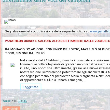
Segnalazione della pubblicazione della seguente notizia su
www.panathlo
PANATHLON UDINE: IL SALTO IN ALTO DIRETTAMENTE DALLE VOCI DEI 
DA MONACO '72 AD OGGI CON ENZO DE FORNO, MASSIMO DI GIOR
TOSO, SIMONE DAL ZILIO
Nella serata del 24 febbraio, durante il consueto convivio men
l’onore di ascoltare le parole di grandi campioni del passato e d
in alto, uno sport che ultimamente, grazie alle nuove intere
nostra regione, sembrerebbe poter tornare agli antichi fasti. A f
consegna per mano del presidente Maria Margherita Alciati del
di appartenenza al Club a Renato Tamagnini,...
Leggi tutto
saiuz
alle
19:06
Condividi