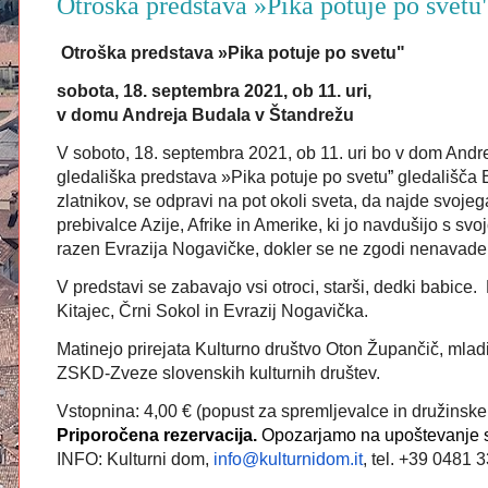
Otroška predstava »Pika potuje po svetu
Otroška predstava »Pika potuje po svetu
"
sobota, 18. septembra 2021, ob 11. uri,
v domu Andreja Budala v Štandrežu
V soboto, 18. septembra 2021, ob 11. uri bo v dom Andre
gledališka predstava »Pika potuje po svetu
”
gledališča E
zlatnikov, se odpravi na pot okoli sveta, da najde svo
prebivalce Azije, Afrike in Amerike, ki jo navdušijo s s
razen Evrazija Nogavičke, dokler se ne zgodi nenavade
V p
redstavi se zabavajo vsi otroci, starši, dedki babice. P
Kitajec, Črni Sokol in Evrazij Nogavička.
Matinejo prirejata Kulturno društvo Oton Župančič, mladi
ZSKD-Zveze slovenskih kulturnih društev.
Vstopnina: 4,00 € (popust za spremljevalce in družinske
Priporočena rezervacija.
Opozarjamo
na upoštevanje s
INFO: Kulturni dom,
info@kulturnidom.it
, tel. +39 0481