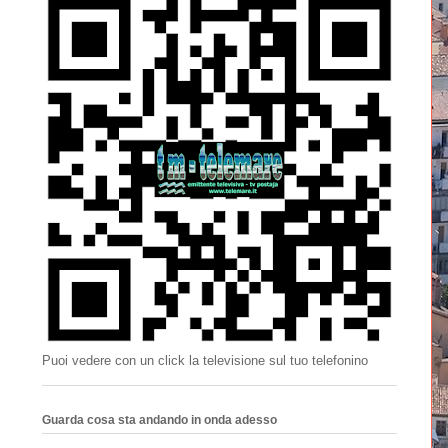
Puoi vedere con un click la televisione sul tuo telefonino
Guarda cosa sta andando in onda adesso