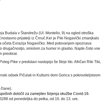
"
ja Budala v Štandrežu (Ul. Montello, 9) na ogled otroška
nostavno prijatelji iz Črnuč.
Ker je Piki Nogavički zmanjkalo
jega očeta Evrazija Nogavičko. Med potovanjem spoznava
vojo drugačnostjo, smislom za humor in glasbo. Najde čisto vse
n preobrat.
oleg Pike v predstavi nastopijo še štirje liki. Afričan Riki Tiki,
nski odsek Pičulati in Kulturni dom Gorica s pokroviteljstvom
 člane).
pošnih določil za zamejitev širjenja okužbe Covid-19.
 33288
od ponedeljka do petka, od 10. do 13. ure.