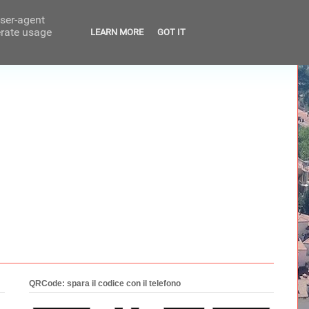
user-agent
erate usage
LEARN MORE
GOT IT
QRCode: spara il codice con il telefono