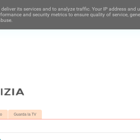
deliver its services and to analyze traffic. Your IP address and 
formance and security metrics to ensure quality of service, gen
abuse.
to
Guarda la TV