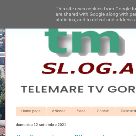
This site uses cookies from Google to 
are shared with Google along with per
statistics, and to detect and address 
Home page
Azienda
Sede
Contatti
Palinses
domenica 12 settembre 2021