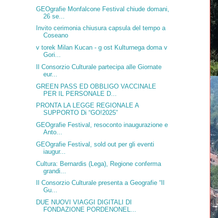
GEOgrafie Monfalcone Festival chiude domani,
26 se...
Invito cerimonia chiusura capsula del tempo a
Coseano
v torek Milan Kucan - g ost Kulturnega doma v
Gori...
Il Consorzio Culturale partecipa alle Giornate
eur...
GREEN PASS ED OBBLIGO VACCINALE
PER IL PERSONALE D...
PRONTA LA LEGGE REGIONALE A
SUPPORTO Di “GO!2025”
GEOgrafie Festival, resoconto inaugurazione e
Anto...
GEOgrafie Festival, sold out per gli eventi
iaugur...
Cultura: Bernardis (Lega), Regione conferma
grandi...
Il Consorzio Culturale presenta a Geografie “Il
Gu...
DUE NUOVI VIAGGI DIGITALI DI
FONDAZIONE PORDENONEL...