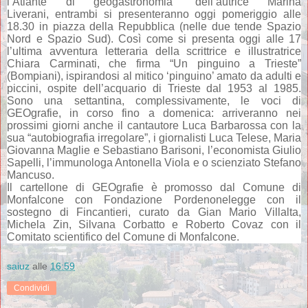
l’
Atlante di geogastronomia” dell’autrice Marina
Liverani,
entrambi si presenteranno oggi pomeriggio alle
18.30 in piazza della Repubblica (nelle due tende Spazio
Nord e Spazio Sud). Così come si presenta oggi alle 17
l’ultima avventura letteraria della scrittrice e illustratrice
Chiara Carminati, che firma “Un pinguino a Trieste”
(Bompiani), ispirandosi al mitico ‘pinguino’ amato da adulti e
piccini, ospite dell’acquario di Trieste dal 1953 al 1985.
Sono u
na settantina, complessivamente, le voci di
GEOgrafie, in corso fino a domenica: arriveranno nei
prossimi giorni anche il cantautore Luca Barbarossa con la
sua “autobiografia irregolare”, i giornalisti Luca Telese, Maria
Giovanna Maglie e Sebastiano Barisoni, l’economista Giulio
Sapelli, l’immunologa Antonella Viola e o scienziato Stefano
Mancuso.
Il cartellone di GEOgrafie è promosso dal Comune di
Monfalcone con Fondazione Pordenonelegge con il
sostegno di Fincantieri, curato da
Gian Mario Villalta,
Michela Zin, Silvana Corbatto e Roberto Covaz con il
Comitato scientifico del Comune di Monfalcone.
saiuz
alle
16:59
Condividi