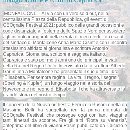
MONFALCONE – Al via con un vero sold out, nella
centralissima Piazza della Repubblica, gli eventi di
GEOgrafie Festival 2021: pubblico delle grandi occasioni e
code distanziate all’esterno dello Spazio Nord per assistere
agli incontri inaugurali nella serata di mercoledì, con i saluti
del sindaco di Monfalcone Anna Maria Cisint e con l’incontro
attesissimo affidato al giornalista e scrittore Antonio
Caprarica. Giornalista, scrittore e saggista italiano,
Caprarica è stato per molti anni uno dei principali inviati
della Rai nel Regno Unito. Intervistato dallo scrittore Alberto
Garlini ieri a Monfalcone ha presentato il suo ultimo libro
“Elisabetta. Per sempre regina. La vita, il regno, i segreti”
(Sperling & Kupfer), un lungo viaggio nella storia del
Novecento e nel regno di Elisabetta II che ha attraversato la
grande storia del nostro tempo.
Il concerto della Nuova orchestra Ferruccio Busoni diretta da
Massimo Belli ha suggellato ieri la prima giornata di
GEOgrafie Festival, che prosegue oggi con tanti viaggi e
tanti itinerari da scoprire. Fra gli altri “Rotta su Venezia”,
anteprima del libro di Gianni Pasin pubblicato da Ediciclo e