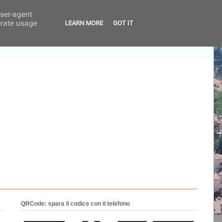
user-agent
erate usage
LEARN MORE
GOT IT
QRCode: spara il codice con il telefono