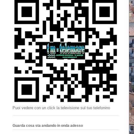
Puoi vedere con un click la televisione sul tuo telefonino
Guarda cosa sta andando in onda adesso