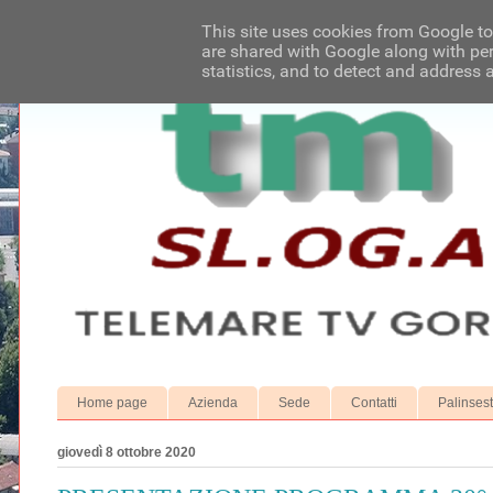
This site uses cookies from Google to 
are shared with Google along with per
statistics, and to detect and address 
Home page
Azienda
Sede
Contatti
Palinses
giovedì 8 ottobre 2020