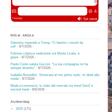
RSS di - ANSA.it
Zelensky risponde a Trump: 'Ci faremo i missili da
soli'
- 8/7/2026
-
Fulmine colpisce sedicenne sul Monte Livata, è
grave
- 8/7/2026
-
Paolo Conte saluta Guccini: "La tua compagnia mi ha
sempre divertito"
- 8/7/2026
-
Isabella Rossellini: 'Stroncata al mio primo ruolo, mi diedi alla
moda'
- 8/7/2026
-
Moda e-commerce, lo stato del mercato tra trend GenZ e
second hand
- 8/6/2026
-
Archivio blog
►
2025
(171)