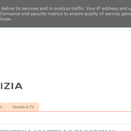
deliver its services and to analyze traffic. Your IP address and 
formance and security metrics to ensure quality of service, gen
abuse.
to
Guarda la TV