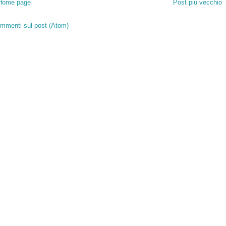
Home page
Post più vecchio
mmenti sul post (Atom)