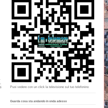
.
,
Puoi vedere con un click la televisione sul tuo telefonino
ti
Guarda cosa sta andando in onda adesso