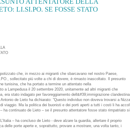
RESUNTO ATTENTATORE DELLA
O: LI.SI.PO. SE FOSSE STATO
LLA
TATO
 ipotizzato che, in mezzo ai migranti che sbarcavano nel nostro Paese,
PO., sollecitato più volte a chi di dovere, è rimasto inascoltato. Il presunto
ne tunisina, che ha portato a termine un attentato nella
to a Lampedusa il 20 settembre 2020, unitamente ad altri migranti che
pa, era stato indagato per favoreggiamento dell&#39;immigrazione clandestina
.) Antonio de Lieto ha dichiarato: ”Questo individuo non doveva trovarsi a Nizza
aggio. Ma la politica dei buonisti e dei porti aperti a tutti i costi li ha accol
 ha continuato de Lieto – se il presunto attentatore fosse stato rimpatriato si
Italia – ha concluso de Lieto - deve alzare la guardia, allertare il proprio
ica delle porte aperte e, soprattutto, provare a mostrare, una volta tanto, i