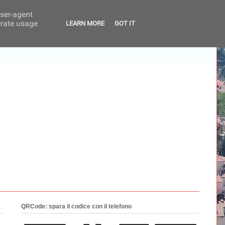
user-agent
erate usage
LEARN MORE
GOT IT
QRCode: spara il codice con il telefono