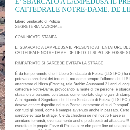
E’ SBARCATO A LAMPEDUSA IL P
CATTEDRALE NOTRE-DAME. DE LIET
Libero Sindacato di Polizia
SEGRETERIA NAZIONALE
COMUNICATO STAMPA
E’ SBARCATO A LAMPEDUSA IL PRESUNTO ATTENTATORE DE
CATTEDRALE NOTRE-DAME. DE LIETO: LI.SI.PO. SE FOSSE S
RIMPATRIATO SI SAREBBE EVITATA LA STRAGE
È da tempo remoto che il Libero Sindacato di Polizia (LI.SI.PO.) ha
potevano annidarsi dei terroristi, ma come sempre l’allarme del LI.SI.
attentatore di Nizza (Francia), tale Brahim Aoussaoui 21 anni di origi
cattedrale Notre-Dame, provocando la morte di tre persone, è sbarca
stavano sul barcone. Lo stesso, come riportato dagli organi di stam
A tal riguardo il Segretario del Libero Sindacato di Polizia (LI.SI.PO
doveva essere rispedito nel suo Paese unitamente ai suoi “compari” di vi
con tutti gli onori, come è sempre avvenuto anche in passato. Certo –
sarebbe evitata la strage. C’è da chiedersi se nel nostro Paese si
annidano terroristi, eventualmente anche predisposti ad attaccarci!!! L’
esercito e le proprie Forze di Polizia oltre che porre fine ad una polit