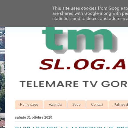
This site uses cookies from Google to 
are shared with Google along with per
statistics, and to detect and address 
Home page
Azienda
Sede
Contatti
Palinses
sabato 31 ottobre 2020