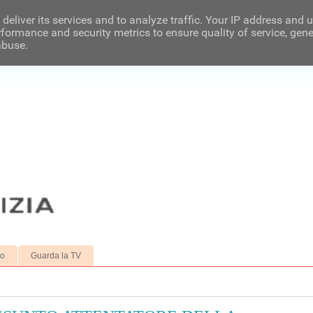
deliver its services and to analyze traffic. Your IP address and 
formance and security metrics to ensure quality of service, gen
abuse.
to
Guarda la TV