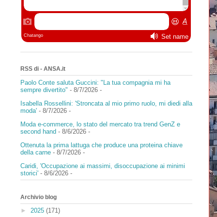
RSS di - ANSA.it
Paolo Conte saluta Guccini: "La tua compagnia mi ha
sempre divertito"
- 8/7/2026
-
Isabella Rossellini: 'Stroncata al mio primo ruolo, mi diedi alla
moda'
- 8/7/2026
-
Moda e-commerce, lo stato del mercato tra trend GenZ e
second hand
- 8/6/2026
-
Ottenuta la prima lattuga che produce una proteina chiave
della carne
- 8/7/2026
-
Caridi, 'Occupazione ai massimi, disoccupazione ai minimi
storici'
- 8/6/2026
-
Archivio blog
►
2025
(171)