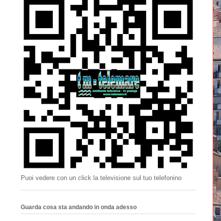
Puoi vedere con un click la televisione sul tuo telefonino
Guarda cosa sta andando in onda adesso