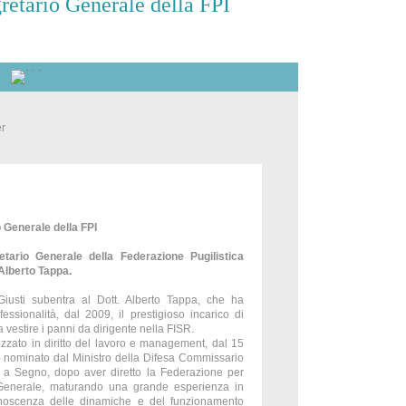
retario Generale della FPI
o Generale della FPI
tario Generale della Federazione Pugilistica
 Alberto Tappa.
iusti subentra al Dott. Alberto Tappa, che ha
ssionalità, dal 2009, il prestigioso incarico di
vestire i panni da dirigente nella FISR.
zzato in diritto del lavoro e management, dal 15
o nominato dal Ministro della Difesa Commissario
ro a Segno, dopo aver diretto la Federazione per
 Generale, maturando una grande esperienza in
conoscenza delle dinamiche e del funzionamento