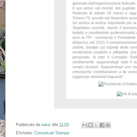
generale dell'organizzazione federale.
Il suo arrivo nel mondo del pugilato 
Federale di sabato 29 marzo e oggi si
Tiziano 70, accolto dal Segretario usce
Un vertice al vertice importante per la
Segretario uscente, dando il benven
fedeltà e inestimabile professionalità
anni la FPI
- commenta il Presidente
diligenza, nel 2010, il commissariame
stabile, fondato sul rispetto delle no
rendendola credibile e affidabile. O
personale, di tutto il Consiglio Fed
sentitamente, augurandogli tutto il
campo duraturi. Augurandogli uon lav
entusiasmo contribuiranno a far cresc
raggiunge stimolanti traguardi
”.
Pubblicato da
saiuz
alle
11:03
Etichette:
Comunicati Stampa