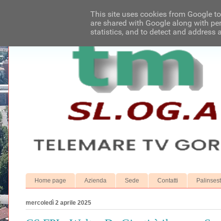
This site uses cookies from Google to 
are shared with Google along with per
statistics, and to detect and address 
Home page
Azienda
Sede
Contatti
Palinses
mercoledì 2 aprile 2025