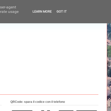
user-agent
erate usage
LEARN MORE
GOT IT
QRCode: spara il codice con il telefono