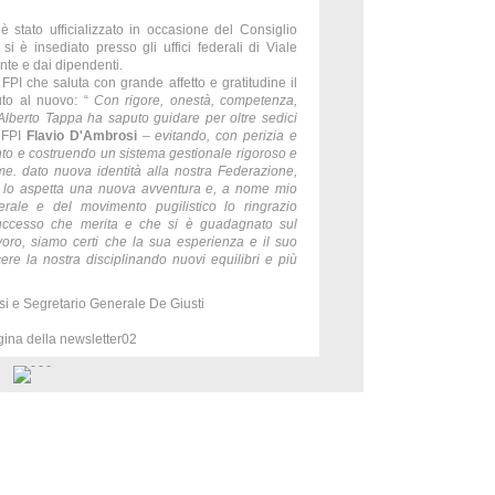
è stato ufficializzato in occasione del Consiglio
 è insediato presso gli uffici federali di Viale
nte e dai dipendenti.
 FPI che saluta con grande affetto e gratitudine il
uto al nuovo: “
Con rigore, onestà, competenza,
 Alberto Tappa ha saputo guidare per oltre sedici
 FPI
Flavio D'Ambrosi
–
evitando, con perizia e
nto e costruendo un sistema gestionale rigoroso e
rme. dato nuova identità alla nostra Federazione,
ra lo aspetta una nuova avventura e, a nome mio
erale e del movimento pugilistico lo ringrazio
 successo che merita e che si è guadagnato sul
oro, siamo certi che la sua esperienza e il suo
ere la nostra disciplinando nuovi equilibri e più