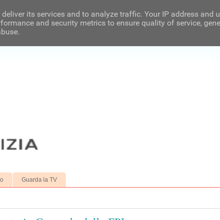
deliver its services and to analyze traffic. Your IP address and 
formance and security metrics to ensure quality of service, gen
abuse.
to
Guarda la TV