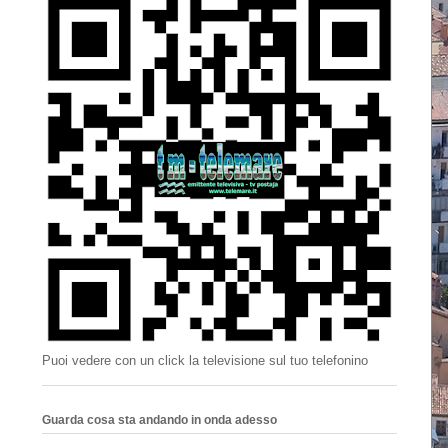
Puoi vedere con un click la televisione sul tuo telefonino
Guarda cosa sta andando in onda adesso