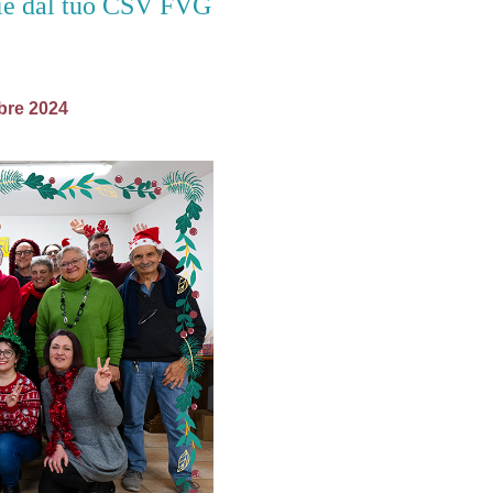
zie dal tuo CSV FVG
bre 2024