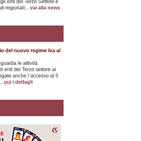
 agli enti del Terzo Settore e
ti regionali...
vai alla news
io del nuovo regime Iva al
uarda le attività
li enti del Terzo settore ai
rogato anche l’accesso al 5
..
qui i dettagli