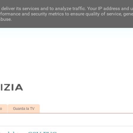
deliver its services and to analyze traffic. Your IP address and 
formance and security metrics to ensure quality of service, gen
abuse.
to
Guarda la TV