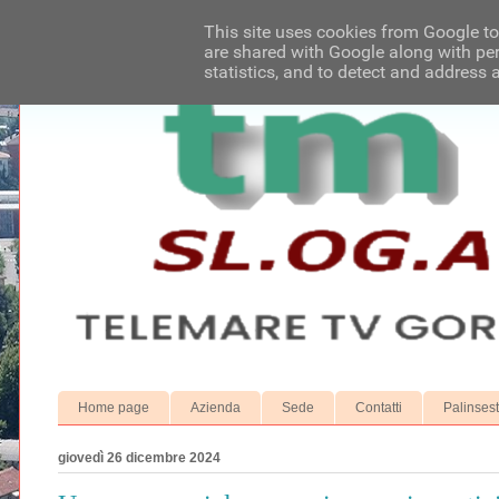
This site uses cookies from Google to 
are shared with Google along with per
statistics, and to detect and address 
Home page
Azienda
Sede
Contatti
Palinses
giovedì 26 dicembre 2024