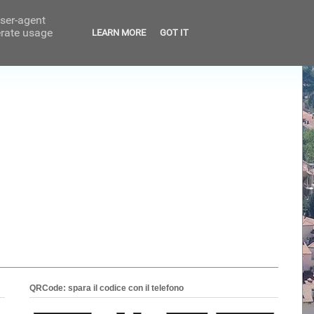
user-agent
erate usage
LEARN MORE
GOT IT
QRCode: spara il codice con il telefono