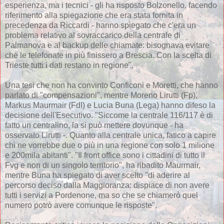
esperienza, ma i tecnici - gli ha risposto Bolzonello, facendo
riferimento alla spiegazione che era stata fornita in
precedenza da Riccardi - hanno spiegato che c'era un
problema relativo al sovraccarico della centrale di
Palmanova e al backup delle chiamate: bisognava evitare
che le telefonate in più finissero a Brescia. Con la scelta di
Trieste tutti i dati restano in regione".
Una tesi che non ha convinto Conficoni e Moretti, che hanno
parlato di "compensazioni", mentre Moreno Lirutti (Fp),
Markus Maurmair (FdI) e Lucia Buna (Lega) hanno difeso la
decisione dell'Esecutivo. "Siccome la centrale 116/117 è di
fatto un centralino, la si può mettere dovunque - ha
osservato Lirutti -. Quanto alla centrale unica, fatico a capire
chi ne vorrebbe due o più in una regione con solo 1 milione
e 200mila abitanti". "Il front office sono i cittadini di tutto il
Fvg e non di un singolo territorio", ha ribadito Maurmair,
mentre Buna ha spiegato di aver scelto "di aderire al
percorso deciso dalla Maggioranza: dispiace di non avere
tutti i servizi a Pordenone, ma so che se chiamerò quel
numero potrò avere comunque le risposte".