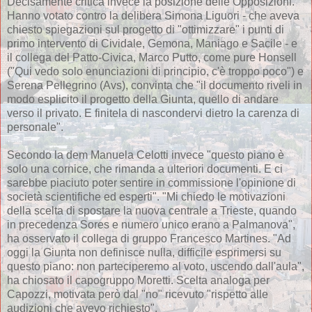
Decisamente critica invece la posizione delle Opposizioni.
Hanno votato contro la delibera Simona Liguori - che aveva
chiesto spiegazioni sul progetto di "ottimizzare" i punti di
primo intervento di Cividale, Gemona, Maniago e Sacile - e
il collega del Patto-Civica, Marco Putto, come pure Honsell
("Qui vedo solo enunciazioni di principio, c'è troppo poco") e
Serena Pellegrino (Avs), convinta che "il documento riveli in
modo esplicito il progetto della Giunta, quello di andare
verso il privato. E finitela di nascondervi dietro la carenza di
personale".
Secondo la dem Manuela Celotti invece "questo piano è
solo una cornice, che rimanda a ulteriori documenti. E ci
sarebbe piaciuto poter sentire in commissione l'opinione di
società scientifiche ed esperti". "Mi chiedo le motivazioni
della scelta di spostare la nuova centrale a Trieste, quando
in precedenza Sores e numero unico erano a Palmanova",
ha osservato il collega di gruppo Francesco Martines. "Ad
oggi la Giunta non definisce nulla, difficile esprimersi su
questo piano: non parteciperemo al voto, uscendo dall'aula",
ha chiosato il capogruppo Moretti. Scelta analoga per
Capozzi, motivata però dal "no" ricevuto "rispetto alle
audizioni che avevo richiesto".