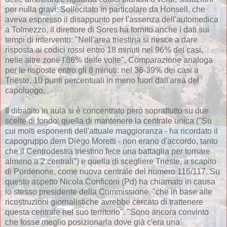
per nulla gravi. Sollecitato in particolare da Honsell, che
aveva espresso il disappunto per l'assenza dell'automedica
a Tolmezzo, il direttore di Sores ha fornito anche i dati sui
tempi di intervento: "Nell'area triestina si riesce a dare
risposta ai codici rossi entro 18 minuti nel 96% dei casi,
nelle altre zone l'86% delle volte". Comparazione analoga
per le risposte entro gli 8 minuti: nel 36-39% dei casi a
Trieste, 10 punti percentuali in meno fuori dall'area del
capoluogo.
Il dibattito in aula si è concentrato però soprattutto su due
scelte di fondo: quella di mantenere la centrale unica ("Su
cui molti esponenti dell'attuale maggioranza - ha ricordato il
capogruppo dem Diego Moretti - non erano d'accordo, tanto
che il Centrodestra triestino fece una battaglia per tornare
almeno a 2 centrali") e quella di scegliere Trieste, a scapito
di Pordenone, come nuova centrale del numero 116/117. Su
questo aspetto Nicola Conficoni (Pd) ha chiamato in causa
lo stesso presidente della Commissione, "che in base alle
ricostruzioni giornalistiche avrebbe cercato di trattenere
questa centrale nel suo territorio". "Sono ancora convinto
che fosse meglio posizionarla dove già c'era una