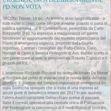
PD NON VOTA
(ACON) Trieste, 19 dic - Al termine di un lungo dibattito - a
tratti molto acceso, come sempre avviene quando si parla di
politica sanitaria - la III Commissione, presieduta da Carlo
Bolzonello (Fp), ha espresso a maggioranza un parere
favorevole all'aggiornamento del modello organizzativo del
Piano di emergenza-urgenza, proposto dalla Giunta
regionale. Contrari i consiglieri del Patto-Civica, Furio
Honsell di Open e Serena Pellegrino di Avs. Hanno scelto di
non partecipare al voto la pentastellata Rosaria Capozzi e il
gruppo del Pd.
L'assessore Riccardo Riccardi ha delegato Amato De Monte
a illustrare dal punto di vista tecnico le novità della delibera
giuntale. Il direttore del Servizio regionale di emergenza (in
sigla Sores) ha spiegato che si tratta di una risposta ad
alcuni punti di debolezza emersi dal 2017 in poi, quando
l'allora Amministrazione Serracchiani scelse di passare
dalle 4 centrali operative alla centrale unica di Palmanova.
Per fronteggiare la coesistenza di 4 modi diversi di lavorare,