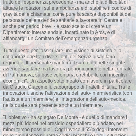
frutto dell'esperienza precedente - ma anche la difficoltà di
attuare le rotazioni sulle ambulanze e di stabilire il codice di
gravità delle chiamate, come pure la scarsa disponibilità del
personale delle aziende sanitarie a lavorare in Centrale
anche per periodi brevi - è stato scelto di creare un
Dipartimento interaziendale, incardinato in Arcs, e di
affiancargli un Comitato dell'emergenza-urgenza.
Tutto questo per "assicurare una visione di sistema e la
collaborazione tra i diversi enti del Servizio sanitario
regionale. Il personale manterrà il suo ruolo nelle singole
aziende sanitarie ma lavorerà periodicamente nella centrale
di Palmanova, su base volontaria e retribuito con incentivi
economici". Un aspetto sottolineato con favore in particolare
da Claudio Giacomelli, capogruppo di Fratelli d'Italia. Tra le
innovazioni, anche l'attivazione dell'auto-infermieristica (con
l'autista e un infermiere) e l'integrazione dell'auto-medica,
nella quale sarà presente anche un infermiere.
"L'obiettivo - ha spiegato De Monte - è quello di mandare i
mezzi più idonei nel presidio ospedaliero più adatto, nel
minor tempo possibile". Oggi invece il 55% degli interventi
delle ambulanze riguarda codici bianchi o verdi, situazioni