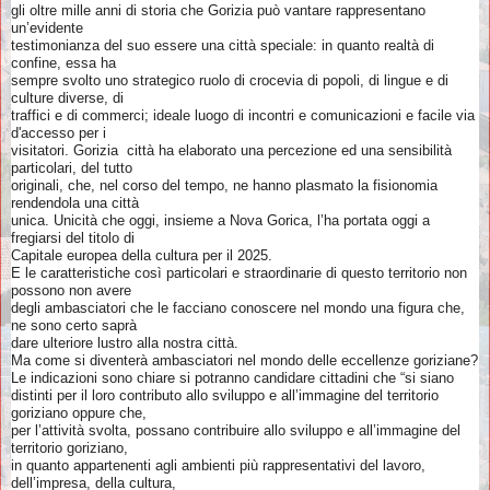
gli oltre mille anni di storia che Gorizia può vantare rappresentano
un’evidente
testimonianza del suo essere una città speciale: in quanto realtà di
confine, essa ha
sempre svolto uno strategico ruolo di crocevia di popoli, di lingue e di
culture diverse, di
traffici e di commerci; ideale luogo di incontri e comunicazioni e facile via
d'accesso per i
visitatori. Gorizia città ha elaborato una percezione ed una sensibilità
particolari, del tutto
originali, che, nel corso del tempo, ne hanno plasmato la fisionomia
rendendola una città
unica. Unicità che oggi, insieme a Nova Gorica, l’ha portata oggi a
fregiarsi del titolo di
Capitale europea della cultura per il 2025.
E le caratteristiche così particolari e straordinarie di questo territorio non
possono non avere
degli ambasciatori che le facciano conoscere nel mondo una figura che,
ne sono certo saprà
dare ulteriore lustro alla nostra città.
Ma come si diventerà ambasciatori nel mondo delle eccellenze goriziane?
Le indicazioni sono chiare si potranno candidare cittadini che “si siano
distinti per il loro contributo allo sviluppo e all’immagine del territorio
goriziano oppure che,
per l’attività svolta, possano contribuire allo sviluppo e all’immagine del
territorio goriziano,
in quanto appartenenti agli ambienti più rappresentativi del lavoro,
dell’impresa, della cultura,