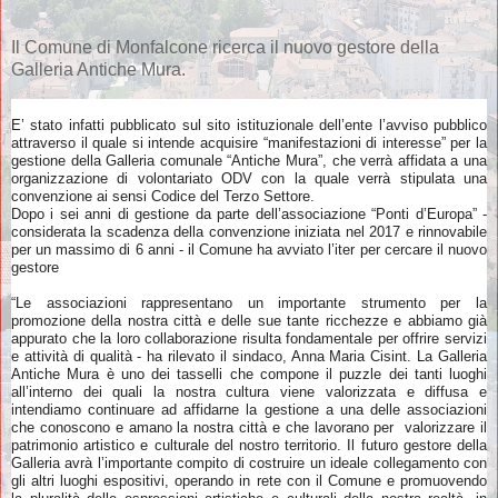
Il Comune di Monfalcone ricerca il nuovo gestore della
Galleria Antiche Mura.
E’ stato infatti pubblicato sul sito istituzionale dell’ente l’avviso pubblico
attraverso il quale si intende acquisire “manifestazioni di interesse” per la
gestione della Galleria comunale “Antiche Mura”, che verrà affidata a una
organizzazione di volontariato ODV con la quale verrà stipulata una
convenzione ai sensi Codice del Terzo Settore.
Dopo i sei anni di gestione da parte dell’associazione “Ponti d’Europa” -
considerata la scadenza della convenzione iniziata nel 2017 e rinnovabile
per un massimo di 6 anni - il Comune ha avviato l’iter per cercare il nuovo
gestore
“Le associazioni rappresentano un importante strumento per la
promozione della nostra città e delle sue tante ricchezze e abbiamo già
appurato che la loro collaborazione risulta fondamentale per offrire servizi
e attività di qualità - ha rilevato il sindaco, Anna Maria Cisint. La Galleria
Antiche Mura è uno dei tasselli che compone il puzzle dei tanti luoghi
all’interno dei quali la nostra cultura viene valorizzata e diffusa e
intendiamo continuare ad affidarne la gestione a una delle associazioni
che conoscono e amano la nostra città e che lavorano per valorizzare il
patrimonio artistico e culturale del nostro territorio. Il futuro gestore della
Galleria avrà l’importante compito di costruire un ideale collegamento con
gli altri luoghi espositivi, operando in rete con il Comune e promuovendo