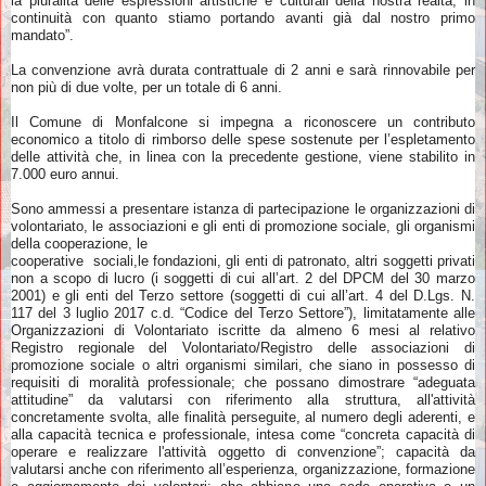
la pluralità delle espressioni artistiche e culturali della nostra realtà, in
continuità con quanto stiamo portando avanti già dal nostro primo
mandato”.
La convenzione avrà durata contrattuale di 2 anni e sarà rinnovabile per
non più di due volte, per un totale di 6 anni.
Il Comune di Monfalcone si impegna a riconoscere un contributo
economico a titolo di rimborso delle spese sostenute per l’espletamento
delle attività che, in linea con la precedente gestione, viene stabilito in
7.000 euro annui.
Sono ammessi a presentare istanza di partecipazione le organizzazioni di
volontariato, le associazioni e gli enti di promozione sociale, gli organismi
della cooperazione, le
cooperative sociali,le fondazioni, gli enti di patronato, altri soggetti privati
non a scopo di lucro (i soggetti di cui all’art. 2 del DPCM del 30 marzo
2001) e gli enti del Terzo settore (soggetti di cui all’art. 4 del D.Lgs. N.
117 del 3 luglio 2017 c.d. “Codice del Terzo Settore”), limitatamente alle
Organizzazioni di Volontariato iscritte da almeno 6 mesi al relativo
Registro regionale del Volontariato/Registro delle associazioni di
promozione sociale o altri organismi similari, che siano in possesso di
requisiti di moralità professionale; che possano dimostrare “adeguata
attitudine” da valutarsi con riferimento alla struttura, all'attività
concretamente svolta, alle finalità perseguite, al numero degli aderenti, e
alla capacità tecnica e professionale, intesa come “concreta capacità di
operare e realizzare l'attività oggetto di convenzione”; capacità da
valutarsi anche con riferimento all’esperienza, organizzazione, formazione