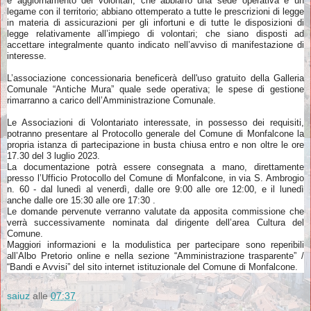
e aggiornamento dei volontari; che abbiano una sede operativa e un
legame con il territorio; abbiano ottemperato a tutte le prescrizioni di legge
in materia di assicurazioni per gli infortuni e di tutte le disposizioni di
legge relativamente all’impiego di volontari; che siano disposti ad
accettare integralmente quanto indicato nell’avviso di manifestazione di
interesse.
L’associazione concessionaria beneficerà dell'uso gratuito della Galleria
Comunale “Antiche Mura” quale sede operativa; le spese di gestione
rimarranno a carico dell’Amministrazione Comunale.
Le Associazioni di Volontariato interessate, in possesso dei requisiti,
potranno presentare al Protocollo generale del Comune di Monfalcone la
propria istanza di partecipazione in busta chiusa entro e non oltre le ore
17.30 del 3 luglio 2023.
La documentazione potrà essere consegnata a mano, direttamente
presso l’Ufficio Protocollo del Comune di Monfalcone, in via S. Ambrogio
n. 60 - dal lunedì al venerdì, dalle ore 9:00 alle ore 12:00, e il lunedì
anche dalle ore 15:30 alle ore 17:30 .
Le domande pervenute verranno valutate da apposita commissione che
verrà successivamente nominata dal dirigente dell’area Cultura del
Comune.
Maggiori informazioni e la modulistica per partecipare sono reperibili
all’Albo Pretorio online e nella sezione “Amministrazione trasparente” /
“Bandi e Avvisi” del sito internet istituzionale del Comune di Monfalcone.
saiuz
alle
07:37