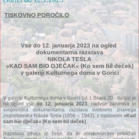
TISKOVNO POROČILO
Vse do 12. januarja 2023 na ogled 
dokumentarna razstava
NIKOLA TESLA
»KAD SAM BIO DJEČAK« (Ko sem bil deček)
v galeriji Kulturnega doma v Gorici
V galeriji Kulturnega doma v Gorici (ul. I. Brass 20 - Italija) je 
na ogled vse 
do 12. januarja 2023
, nadvse zanimiva in 
svojevrstna dokumentarna razstava svetovno znanega 
znanstvenika Nikole Tesla (1856 – 1943), z naslovom 
»Kad 
sam bio dječak« (Ko sem bil deček)
.
Razstava izhaja iz želje, da bi obiskovalcem približali 