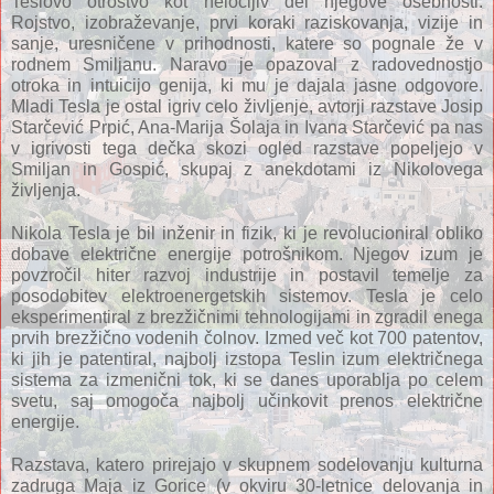
Teslovo otroštvo kot neločljiv del njegove osebnosti. 
Rojstvo, izobraževanje, prvi koraki raziskovanja, vizije in 
sanje, uresničene v prihodnosti, katere so pognale že v 
rodnem Smiljanu. Naravo je opazoval z radovednostjo 
otroka in intuicijo genija, ki mu je dajala jasne odgovore. 
Mladi Tesla je ostal igriv celo življenje, avtorji razstave Josip 
Starčević Prpić, Ana-Marija Šolaja in Ivana Starčević pa nas 
v igrivosti tega dečka skozi ogled razstave popeljejo v 
Smiljan in Gospić, skupaj z anekdotami iz Nikolovega 
življenja.
Nikola Tesla je bil inženir in fizik, ki je revolucioniral obliko 
dobave električne energije potrošnikom. Njegov izum je 
povzročil hiter razvoj industrije in postavil temelje za 
posodobitev elektroenergetskih sistemov. Tesla je celo 
eksperimentiral z brezžičnimi tehnologijami in zgradil enega 
prvih brezžično vodenih čolnov. Izmed več kot 700 patentov, 
ki jih je patentiral, najbolj izstopa Teslin izum električnega 
sistema za izmenični tok, ki se danes uporablja po celem 
svetu, saj omogoča najbolj učinkovit prenos električne 
energije.
Razstava, katero prirejajo v skupnem sodelovanju kulturna 
zadruga Maja iz Gorice (v okviru 30-letnice delovanja in 