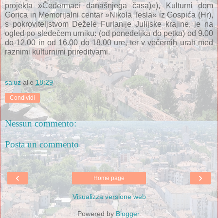
projekta »Čedermaci današnjega časa)«), Kulturni dom 
Gorica in Memorijalni centar »Nikola Tesla« iz Gospića (Hr), 
s pokroviteljstvom Dežele Furlanije Julijske krajine, je na 
ogled po sledečem urniku: (od ponedeljka do petka) od 9.00 
do 12.00 in od 16.00 do 18.00 ure, ter v večernih urah med 
raznimi kulturnimi prireditvami.
saiuz
alle
18:29
Condividi
Nessun commento:
Posta un commento
‹
›
Home page
Visualizza versione web
Powered by
Blogger
.