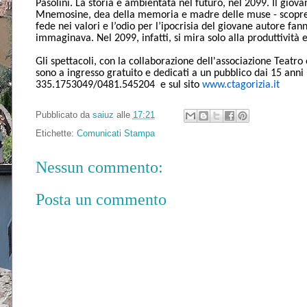
Pasolini. La storia è ambientata nel futuro,
nel 2099
. Il giov
Mnemosine, dea della memoria e madre delle muse - scopre le 
fede nei valori e l’odio per l’ipocrisia del giovane autore 
immaginava. Nel 2099, infatti, si mira solo alla produttività e
Gli spettacoli, con la collaborazione dell'associazione Teatro 
sono a ingresso gratuito e dedicati a un pubblico dai 15 anni i
335.1753049/0481.545204 e sul sito
www.ctagorizia.it
Pubblicato da
saiuz
alle
17:21
Etichette:
Comunicati Stampa
Nessun commento:
Posta un commento