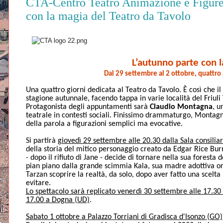
CTA-Centro Teatro Animazione e Figure: 2
con la magia del Teatro da Tavolo
L’autunno parte con l
Dal 29 settembre al 2 ottobre, quattr
Una quattro giorni dedicata al Teatro da Tavolo. È così che il
stagione autunnale, facendo tappa in varie località del Friuli
Protagonista degli appuntamenti sarà
Claudio Montagna
, u
teatrale in contesti sociali. Finissimo drammaturgo, Montagna
della parola a figurazioni semplici ma evocative.
Si partirà
giovedì 29 settembre alle 20.30 dalla Sala consilia
della storia del mitico personaggio creato da Edgar Rice Burr
- dopo il rifiuto di Jane - decide di tornare nella sua forest
pian piano dalla grande scimmia Kala, sua madre adottiva orm
Tarzan scoprire la realtà, da solo, dopo aver fatto una scelta
evitare.
Lo spettacolo sarà replicato venerdì 30 settembre alle 17.30 
17.00 a Dogna (UD)
.
Sabato 1 ottobre a Palazzo Torriani di Gradisca d'Isonzo (GO)