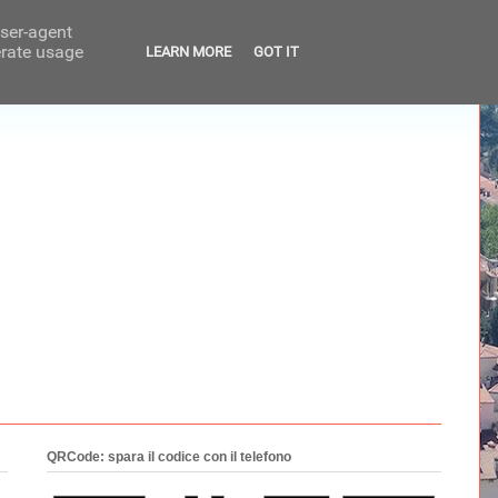
user-agent
erate usage
LEARN MORE
GOT IT
QRCode: spara il codice con il telefono