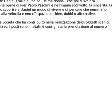
ane Daniel grazie a una bellissima donna - che poi si svelerà
opere di Pier Paolo Pasolini e ne rimane sconvolto: la sincerità, l
fanno scoprire a Daniel un modo di vivere e di pensare che nemmeno
 alla velocità e non c’è spazio per idee, dubbi o alternative.
e Società che ha contribuito nella realizzazione degli oggetti scenici,
n su. I posti sono limitati, è consigliata la prenotazione al numero