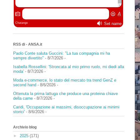
RSS di - ANSA.it
Paolo Conte saluta Guccini: "La tua compagnia mi ha
sempre divertito"
- 8/7/2026
-
Isabella Rossellini: 'Stroncata al mio primo ruolo, mi diedi alla
moda'
- 8/7/2026
-
Moda e-commerce, lo stato del mercato tra trend GenZ e
second hand
- 8/6/2026
-
Ottenuta la prima lattuga che produce una proteina chiave
della carne
- 8/7/2026
-
Caridi, 'Occupazione ai massimi, disoccupazione ai minimi
storici'
- 8/6/2026
-
Archivio blog
►
2025
(171)