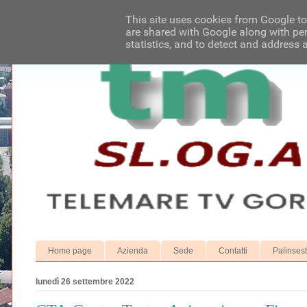
This site uses cookies from Google to 
are shared with Google along with per
statistics, and to detect and address 
Home page
Azienda
Sede
Contatti
Palinses
lunedì 26 settembre 2022