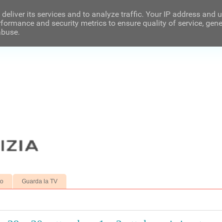
deliver its services and to analyze traffic. Your IP address and 
formance and security metrics to ensure quality of service, gen
abuse.
to
Guarda la TV