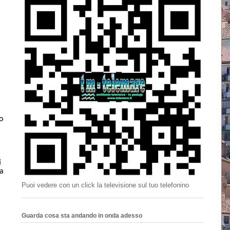
o
i
a
Puoi vedere con un click la televisione sul tuo telefonino
Guarda cosa sta andando in onda adesso