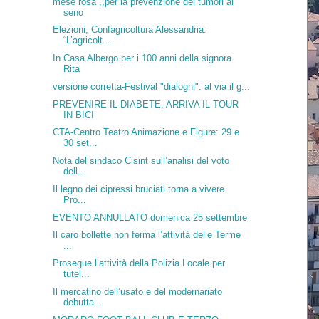
mese rosa”,,per la prevenzione dei tumori al
seno
Elezioni, Confagricoltura Alessandria:
“L’agricolt...
In Casa Albergo per i 100 anni della signora
Rita
versione corretta-Festival "dialoghi": al via il g...
PREVENIRE IL DIABETE, ARRIVA IL TOUR
IN BICI
CTA-Centro Teatro Animazione e Figure: 29 e
30 set...
Nota del sindaco Cisint sull’analisi del voto
dell...
Il legno dei cipressi bruciati torna a vivere.
Pro...
EVENTO ANNULLATO domenica 25 settembre
Il caro bollette non ferma l’attività delle Terme
...
Prosegue l’attività della Polizia Locale per
tutel...
Il mercatino dell’usato e del modernariato
debutta...