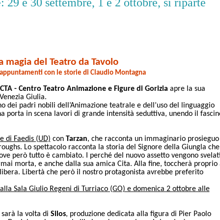
9 e 30 settembre, 1 e 2 ottobre, si riparte
a magia del Teatro da Tavolo
o appuntamenti con le storie di Claudio Montagna
CTA - Centro Teatro Animazione e Figure di Gorizia
apre la sua
 Venezia Giulia.
no dei padri nobili dell’Animazione teatrale e dell’uso del linguaggio
 porta in scena lavori di grande intensità seduttiva, unendo il fascin
re di Faedis (UD)
con
Tarzan
, che racconta un immaginario prosieguo
oughs. Lo spettacolo racconta la storia del Signore della Giungla che
a dove però tutto è cambiato. I perché del nuovo assetto vengono svelat
ai morta, e anche dalla sua amica Cita. Alla fine, toccherà proprio 
 libera. Libertà che però il nostro protagonista avrebbe preferito
alla Sala Giulio Regeni di Turriaco (GO) e domenica 2 ottobre alle
sarà la volta di
Silos
, produzione dedicata alla figura di Pier Paolo