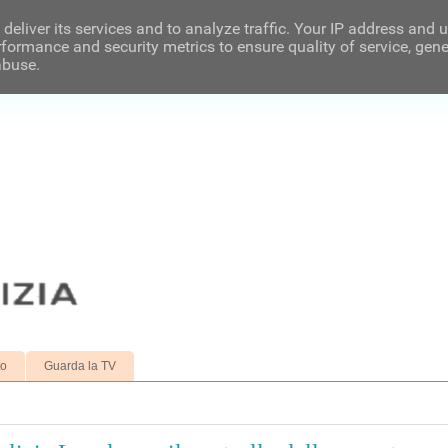
deliver its services and to analyze traffic. Your IP address and 
formance and security metrics to ensure quality of service, gen
abuse.
to
Guarda la TV