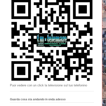
Puoi vedere con un click la televisione sul tuo telefonino
Guarda cosa sta andando in onda adesso