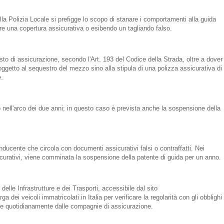
lla Polizia Locale si prefigge lo scopo di stanare i comportamenti alla guida
e una copertura assicurativa o esibendo un tagliando falso.
sto di assicurazione, secondo l'Art. 193 del Codice della Strada, oltre a dover
etto al sequestro del mezzo sino alla stipula di una polizza assicurativa di
.
o nell'arco dei due anni; in questo caso è prevista anche la sospensione della
nducente che circola con documenti assicurativi falsi o contraffatti. Nei
sicurativi, viene comminata la sospensione della patente di guida per un anno.
delle Infrastrutture e dei Trasporti, accessibile dal sito
a dei veicoli immatricolati in Italia per verificare la regolarità con gli obblighi
ate quotidianamente dalle compagnie di assicurazione.