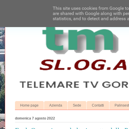
This site uses cookies from Google to 
are shared with Google along with per
statistics, and to detect and address 
Home page
Azienda
Sede
Contatti
Palinses
domenica 7 agosto 2022