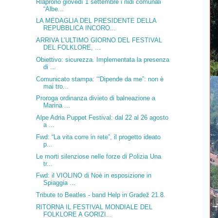
Riaprono giovedì 1 settembre i nidi comunali
“Albe...
LA MEDAGLIA DEL PRESIDENTE DELLA
REPUBBLICA INCORO...
ARRIVA L’ULTIMO GIORNO DEL FESTIVAL
DEL FOLKLORE, ...
Obiettivo: sicurezza. Implementata la presenza
di ...
Comunicato stampa: ‘“Dipende da me”: non è
mai tro...
Proroga ordinanza divieto di balneazione a
Marina ...
Alpe Adria Puppet Festival: dal 22 al 26 agosto
a ...
Fwd: “La vita corre in rete”, il progetto ideato
p...
Le morti silenziose nelle forze di Polizia Una
tr...
Fwd: il VIOLINO di Noè in esposizione in
Spiaggia ...
Tribute to Beatles - band Help in Gradež 21.8.
RITORNA IL FESTIVAL MONDIALE DEL
FOLKLORE A GORIZI...