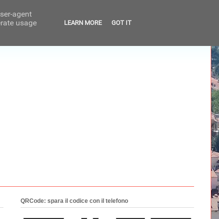
user-agent
erate usage
LEARN MORE
GOT IT
QRCode: spara il codice con il telefono