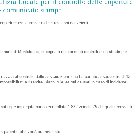
lizia Locale per il controllo delle coperture
i - comunicato stampa
coperture assicurative e delle revisioni dei veicoli
l Comune di Monfalcone, impegnata nei consueti controlli sulle strade per
alizzata al controllo delle assicurazioni, che ha portato al sequestro di 13
mpossibilitati a risarcire i danni o le lesioni causati in caso di incidente
 pattuglie impiegate hanno controllato 1.832 veicoli, 75 dei quali sprovvisti
la patente, che verrà ora revocata.