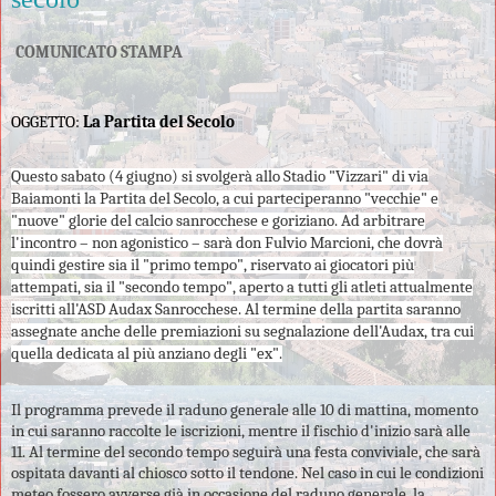
COMUNICATO STAMPA
OGGETTO:
La Partita del Secolo
Questo sabato (4 giugno) si svolgerà allo Stadio "Vizzari" di via
Baiamonti la
Partita del Secolo
, a cui parteciperanno "vecchie" e
"nuove" glorie del calcio sanrocchese e goriziano. Ad arbitrare
l'incontro – non agonistico – sarà don Fulvio Marcioni, che dovrà
quindi gestire sia il "primo tempo", riservato ai giocatori più
attempati, sia il "secondo tempo", aperto a tutti gli atleti attualmente
iscritti all'ASD Audax Sanrocchese. Al termine della partita saranno
assegnate anche delle premiazioni su segnalazione dell'Audax, tra cui
quella dedicata al più anziano degli "ex".
Il programma prevede il
raduno generale alle 10 di mattina
, momento
in cui saranno raccolte le iscrizioni, mentre il fischio d'inizio sarà alle
11. Al termine del secondo tempo seguirà una festa conviviale, che sarà
ospitata davanti al chiosco sotto il tendone. Nel caso in cui le condizioni
meteo fossero avverse già in occasione del raduno generale, la