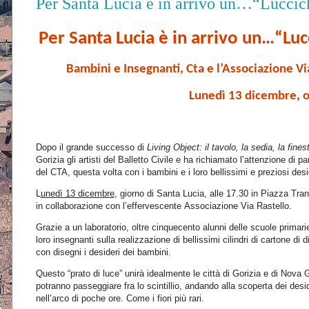
Per Santa Lucia è in arrivo un…“Luccich
Per Santa Lucia è in arrivo un…“Luc
Bambini e Insegnanti, Cta e l’Associazione Vi
Lunedì 13 dicembre, o
Dopo il grande successo di
Living Object: il tavolo, la sedia, la fines
Gorizia gli artisti del Balletto Civile e ha richiamato l’attenzione di 
del CTA, questa volta con i bambini e i loro bellissimi e preziosi desi
L
unedì 13 dicembre
, giorno di Santa Lucia, alle 17.30 in Piazza Tra
in collaborazione con l’effervescente
Associazione Via Rastello
.
Grazie a un laboratorio, oltre cinquecento alunni delle scuole primar
loro insegnanti sulla realizzazione di bellissimi cilindri di cartone di
con disegni i desideri dei bambini.
Questo
“prato di luce”
unirà idealmente le città di Gorizia e di Nova G
potranno passeggiare fra lo scintillio, andando alla scoperta dei desid
nell’arco di poche ore. Come i fiori più rari.