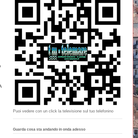
a
A
Puoi vedere con un click la televisione sul tuo telefonino
Guarda cosa sta andando in onda adesso