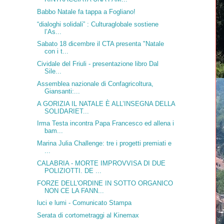
Babbo Natale fa tappa a Fogliano!
“dialoghi solidali” : Culturaglobale sostiene
l’As...
Sabato 18 dicembre il CTA presenta "Natale
con i t...
Cividale del Friuli - presentazione libro Dal
Sile...
Assemblea nazionale di Confagricoltura,
Giansanti:...
A GORIZIA IL NATALE È ALL’INSEGNA DELLA
SOLIDARIET...
Irma Testa incontra Papa Francesco ed allena i
bam...
Marina Julia Challenge: tre i progetti premiati e
...
CALABRIA - MORTE IMPROVVISA DI DUE
POLIZIOTTI. DE ...
FORZE DELL'ORDINE IN SOTTO ORGANICO
NON CE LA FANN...
luci e lumi - Comunicato Stampa
Serata di cortometraggi al Kinemax