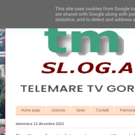
This site uses cookies from Google to 
are shared with Google along with per
statistics, and to detect and address 
Home page
Azienda
Sede
Contatti
Palinses
domenica 12 dicembre 2021