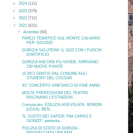
►
2024
(112)
►
2023
(379)
►
2022
(712)
▼
2021
(622)
▼
dicembre
(50)
PARCO TEMATICO SUL MONTE CALVARIO
PER “GO!2025”
GORIZIA SALUTERA' IL 2022 CON I FUOCHI
D'ARTIFICIO
GORIZIA ANCORA PIù VERDE, ARRIVANO
230 NUOVE PIANTE
15 BICI GRATIS DAL COMUNE AGLI
STUDENTI DEL COSSAR
43° CONCERTO SINFONICO DI FINE ANNO
MOLTE PROFESSIONI DEL TEATRO
RISCHIANO L'ESTINZION...
Comunicato. EDILIZIA AGEVOLATA. BORDIN
(LEGA): BEN...
“IL GUSTO DEI SAPERI TRA CARSO E
ISONZO”: presenta...
POLIZIA DI STATO DI GORIZIA -
RINTRACCIATA UNA FAM...