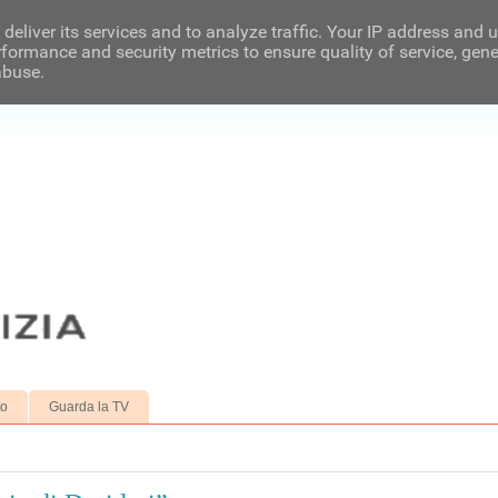
deliver its services and to analyze traffic. Your IP address and 
formance and security metrics to ensure quality of service, gen
abuse.
to
Guarda la TV