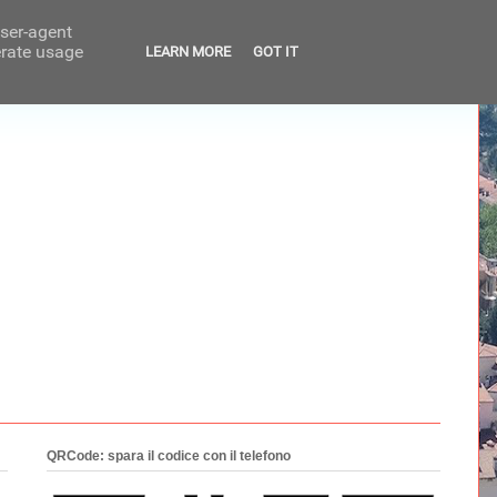
user-agent
erate usage
LEARN MORE
GOT IT
QRCode: spara il codice con il telefono