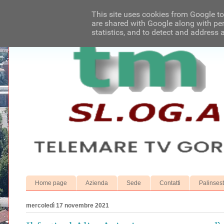
This site uses cookies from Google to 
are shared with Google along with per
statistics, and to detect and address 
Home page
Azienda
Sede
Contatti
Palinses
mercoledì 17 novembre 2021