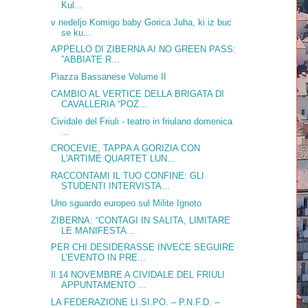
Kul...
v nedeljo Komigo baby Gorica Juha, ki iz buc
se ku...
APPELLO DI ZIBERNA AI NO GREEN PASS:
”ABBIATE R...
Piazza Bassanese Volume II
CAMBIO AL VERTICE DELLA BRIGATA DI
CAVALLERIA “POZ...
Cividale del Friuli - teatro in friulano domenica
...
CROCEVIE, TAPPA A GORIZIA CON
L'ARTIME QUARTET LUN...
RACCONTAMI IL TUO CONFINE: GLI
STUDENTI INTERVISTA...
Uno sguardo europeo sul Milite Ignoto
ZIBERNA: “CONTAGI IN SALITA, LIMITARE
LE MANIFESTA...
PER CHI DESIDERASSE INVECE SEGUIRE
L’EVENTO IN PRE...
Il 14 NOVEMBRE A CIVIDALE DEL FRIULI
APPUNTAMENTO ...
LA FEDERAZIONE LI.SI.PO. – P.N.F.D. –