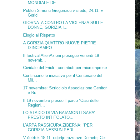
MONDIALE DE...
Poklon Simonu Gregorcicu v sredo, 24.11. v
Gorici
GIORNATA CONTRO LA VIOLENZA SULLE
DONNE, GORIZIA I...
Elogio al Rispetto
A GORIZIA QUATTRO NUOVE PIETRE
D’INCIAMPO
Il festival AlienAzioni prosegue venerdì 19
novemb...
Cividale del Friuli - contributi per microimprese
Continuano le iniziative per il Centenario del
Mil...
17 novembre: Scricciolo Associazione Genitori
e Bu...
Il 19 novembre presso il parco “Oasi delle
Regioni...
LO STADIO DI VIA BAIAMONTI SARA’
PRESTO INTITOLATO...
L’ARPA RASSICURA ZIBERNA: “PER
GORIZIA NESSUN PERI...
V četrtek 18.11. odprtje razstave Demetrij Cej