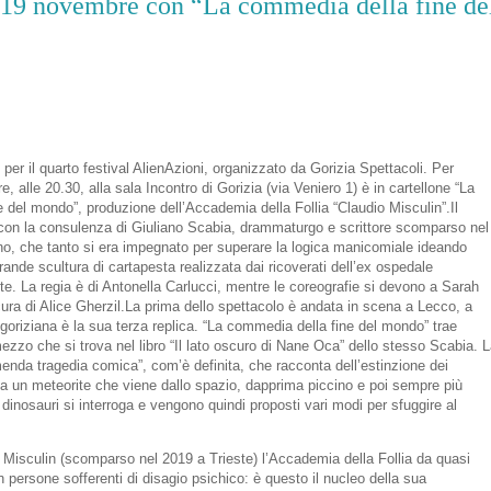
ì 19 novembre con “La commedia della fine de
er il quarto festival AlienAzioni, organizzato da Gorizia Spettacoli. Per
 alle 20.30, alla sala Incontro di Gorizia (via Veniero 1) è in cartellone “La
 del mondo”, produzione dell’Accademia della Follia “Claudio Misculin”.Il
 con la consulenza di Giuliano Scabia, drammaturgo e scrittore scomparso nel
o, che tanto si era impegnato per superare la logica manicomiale ideando
ande scultura di cartapesta realizzata dai ricoverati dell’ex ospedale
ste. La regia è di Antonella Carlucci, mentre le coreografie si devono a Sarah
ura di Alice Gherzil.La prima dello spettacolo è andata in scena a Lecco, a
 goriziana è la sua terza replica. “La commedia della fine del mondo” trae
ezzo che si trova nel libro “Il lato oscuro di Nane Oca” dello stesso Scabia. L
enda tragedia comica”, com’è definita, che racconta dell’estinzione dei
a un meteorite che viene dallo spazio, dapprima piccino e poi sempre più
 dinosauri si interroga e vengono quindi proposti vari modi per sfuggire al
Misculin (scomparso nel 2019 a Trieste) l’Accademia della Follia da quasi
n persone sofferenti di disagio psichico: è questo il nucleo della sua