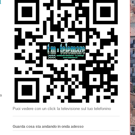
l
a
Puoi vedere con un click la televisione sul tuo telefonino
Guarda cosa sta andando in onda adesso