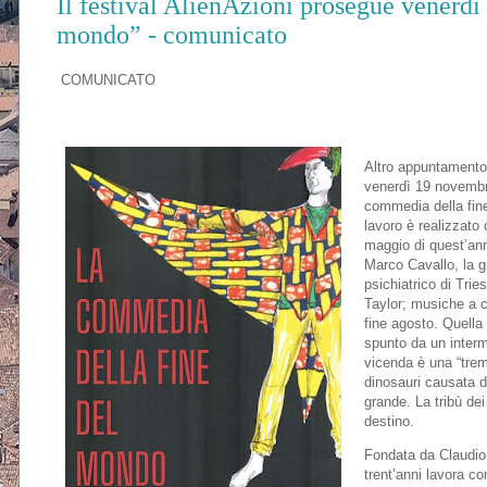
Il festival AlienAzioni prosegue venerd
mondo” - comunicato
COMUNICATO
Altro appuntamento p
venerdì 19 novembre,
commedia della fine
lavoro è realizzato
maggio di quest’ann
Marco Cavallo, la gr
psichiatrico di Trie
Taylor; musiche a c
fine agosto. Quella
spunto da un interm
vicenda è una “trem
dinosauri causata d
grande. La tribù dei
destino.
Fondata da Claudio 
trent’anni lavora co