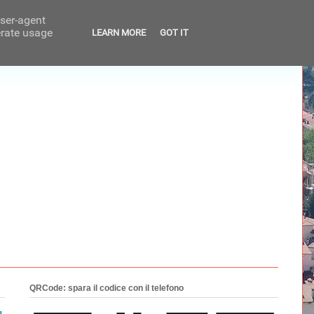
user-agent
erate usage
LEARN MORE
GOT IT
QRCode: spara il codice con il telefono