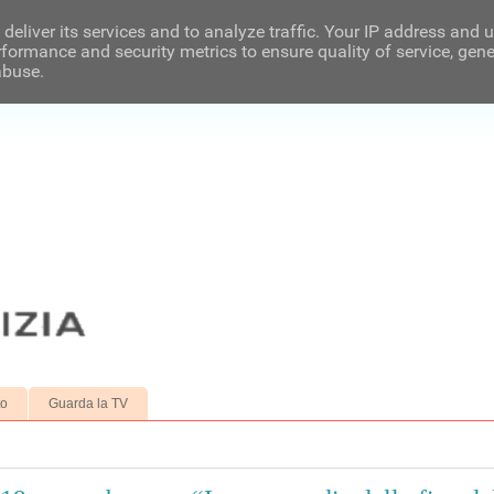
deliver its services and to analyze traffic. Your IP address and 
formance and security metrics to ensure quality of service, gen
abuse.
to
Guarda la TV