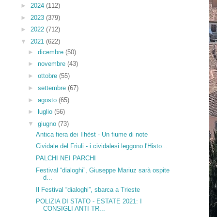
►
2024
(112)
►
2023
(379)
►
2022
(712)
▼
2021
(622)
►
dicembre
(50)
►
novembre
(43)
►
ottobre
(55)
►
settembre
(67)
►
agosto
(65)
►
luglio
(56)
▼
giugno
(73)
Antica fiera dei Thèst - Un fiume di note
Cividale del Friuli - i cividalesi leggono l'Histo...
PALCHI NEI PARCHI
Festival “dialoghi”, Giuseppe Mariuz sarà ospite
d...
Il Festival “dialoghi”, sbarca a Trieste
POLIZIA DI STATO - ESTATE 2021: I
CONSIGLI ANTI-TR...