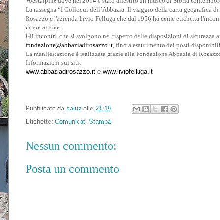
Voestalpine dove nel 2014 è stato allestito un museo di Storia contempora
La rassegna “I Colloqui dell’Abbazia. Il viaggio della carta geografica di
Rosazzo e l'azienda Livio Felluga che dal 1956 ha come etichetta l'inconfond
di vocazione.
Gli incontri, che si svolgono nel rispetto delle disposizioni di sicurezza 
fondazione@abbaziadirosazzo.it
, fino a esaurimento dei posti disponibili
La manifestazione è realizzata grazie alla Fondazione Abbazia di Rosaz
Informazioni sui siti:
www.abbaziadirosazzo.it
e
www.liviofelluga.it
Pubblicato da
saiuz
alle
21:19
Etichette:
Comunicati Stampa
Nessun commento:
Posta un commento