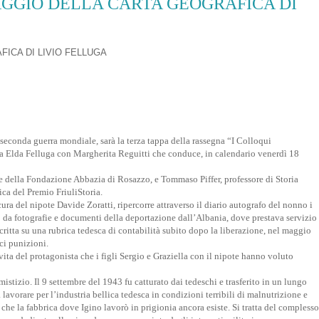
IAGGIO DELLA CARTA GEOGRAFICA DI
FICA DI LIVIO FELLUGA
a seconda guerra mondiale, sarà la terza tappa della rassegna “I Colloqui
 da Elda Felluga con Margherita Reguitti che conduce, in calendario venerdì 18
re della Fondazione Abbazia di Rosazzo, e Tommaso Piffer, professore di Storia
ca del Premio FriuliStoria.
ura del nipote Davide Zoratti, ripercorre attraverso il diario autografo del nonno i
 da fotografie e documenti della deportazione dall’Albania, dove prestava servizio
scritta su una rubrica tedesca di contabilità subito dopo la liberazione, nel maggio
oci punizioni.
ita del protagonista che i figli Sergio e Graziella con il nipote hanno voluto
istizio. Il 9 settembre del 1943 fu catturato dai tedeschi e trasferito in un lungo
 lavorare per l’industria bellica tedesca in condizioni terribili di malnutrizione e
che la fabbrica dove Igino lavorò in prigionia ancora esiste. Si tratta del complesso