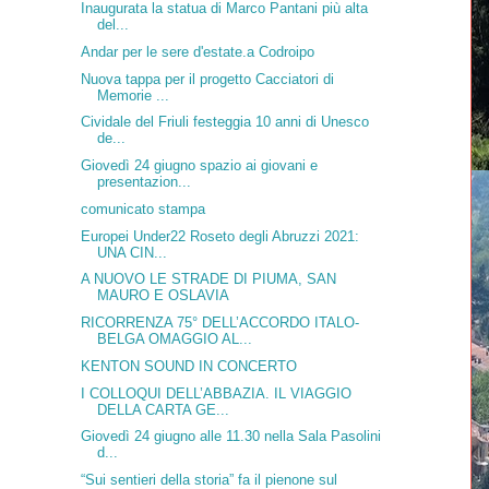
Inaugurata la statua di Marco Pantani più alta
del...
Andar per le sere d'estate.a Codroipo
Nuova tappa per il progetto Cacciatori di
Memorie ...
Cividale del Friuli festeggia 10 anni di Unesco
de...
Giovedì 24 giugno spazio ai giovani e
presentazion...
comunicato stampa
Europei Under22 Roseto degli Abruzzi 2021:
UNA CIN...
A NUOVO LE STRADE DI PIUMA, SAN
MAURO E OSLAVIA
RICORRENZA 75° DELL’ACCORDO ITALO-
BELGA OMAGGIO AL...
KENTON SOUND IN CONCERTO
I COLLOQUI DELL’ABBAZIA. IL VIAGGIO
DELLA CARTA GE...
Giovedì 24 giugno alle 11.30 nella Sala Pasolini
d...
“Sui sentieri della storia” fa il pienone sul