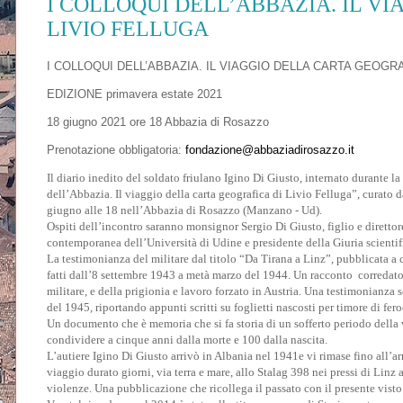
I COLLOQUI DELL’ABBAZIA. IL V
LIVIO FELLUGA
I COLLOQUI DELL’ABBAZIA. IL VIAGGIO DELLA CARTA GEOGRA
EDIZIONE primavera estate 2021
18 giugno 2021 ore 18 Abbazia di Rosazzo
Prenotazione obbligatoria:
fondazione@abbaziadirosazzo.it
Il diario inedito del soldato friulano Igino Di Giusto, internato durante l
dell’Abbazia. Il viaggio della carta geografica di Livio Felluga”, curato
giugno alle 18 nell’Abbazia di Rosazzo (Manzano - Ud).
Ospiti dell’incontro saranno monsignor Sergio Di Giusto, figlio e diretto
contemporanea dell’Università di Udine e presidente della Giuria scientifi
La testimonianza del militare dal titolo “Da Tirana a Linz”, pubblicata a c
fatti dall’8 settembre 1943 a metà marzo del 1944. Un racconto corredato
militare, e della prigionia e lavoro forzato in Austria. Una testimonianza 
del 1945, riportando appunti scritti su foglietti nascosti per timore di fer
Un documento che è memoria che si fa storia di un sofferto periodo della v
condividere a cinque anni dalla morte e 100 dalla nascita.
L’autiere Igino Di Giusto arrivò in Albania nel 1941e vi rimase fino all’arm
viaggio durato giorni, via terra e mare, allo Stalag 398 nei pressi di Linz a
violenze. Una pubblicazione che ricollega il passato con il presente visto 