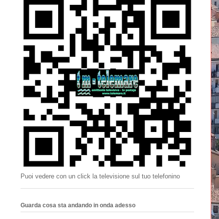
Puoi vedere con un click la televisione sul tuo telefonino
Guarda cosa sta andando in onda adesso