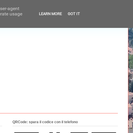
user-agent
erate usage
LEARN MORE
GOT IT
QRCode: spara il codice con il telefono