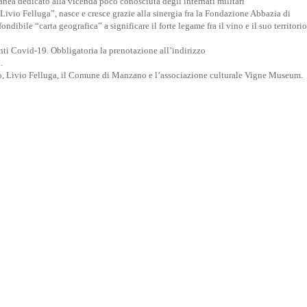
nea dedicato alla vicenda poco conosciuta degli internati militari
 Livio Felluga”, nasce e cresce grazie alla sinergia fra la Fondazione Abbazia di
ibile “carta geografica” a significare il forte legame fra il vino e il suo territorio
anti Covid-19. Obbligatoria la prenotazione all’indirizzo
.
zo, Livio Felluga, il Comune di Manzano e l’associazione culturale Vigne Museum.