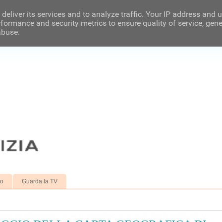
deliver its services and to analyze traffic. Your IP address and 
formance and security metrics to ensure quality of service, gen
abuse.
to
Guarda la TV