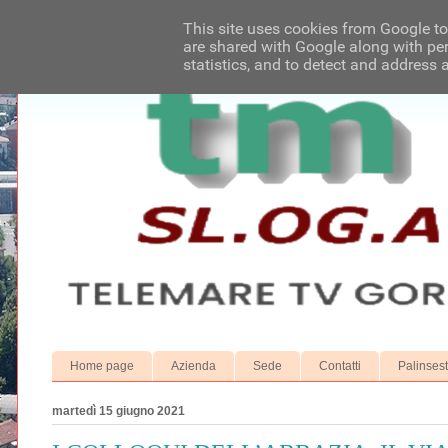
This site uses cookies from Google to 
are shared with Google along with per
statistics, and to detect and address 
Home page
Azienda
Sede
Contatti
Palinses
martedì 15 giugno 2021