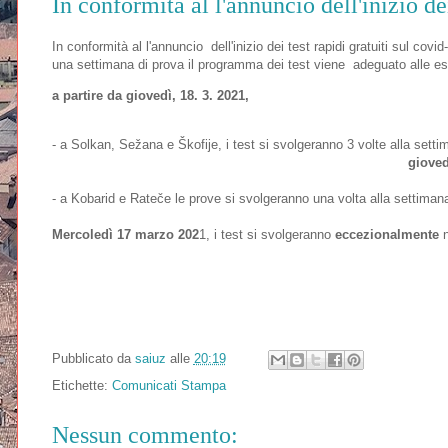
In conformità al l'annuncio dell'inizio dei
In conformità al l'annuncio dell'inizio dei test rapidi gratuiti sul co
una settimana di prova il programma dei test viene adeguato alle esi
a partire da giovedì, 18. 3. 2021,
- a Solkan, Sežana e Škofije, i test si svolgeranno 3 volte alla setti
gioved
- a Kobarid e Rateče le prove si svolgeranno una volta alla settiman
Mercoledì 17 marzo 202
1, i test si svolgeranno
eccezionalmente
n
Pubblicato da
saiuz
alle
20:19
Etichette:
Comunicati Stampa
Nessun commento: