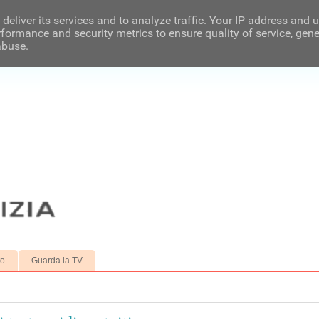
deliver its services and to analyze traffic. Your IP address and 
formance and security metrics to ensure quality of service, gen
abuse.
to
Guarda la TV