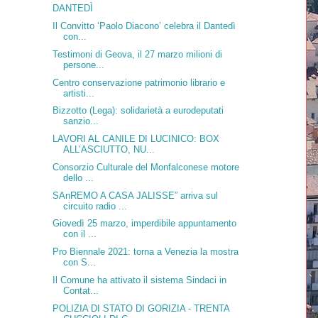
DANTEDÌ
Il Convitto ‘Paolo Diacono’ celebra il Dantedì
con...
Testimoni di Geova, il 27 marzo milioni di
persone...
Centro conservazione patrimonio librario e
artisti...
Bizzotto (Lega): solidarietà a eurodeputati
sanzio...
LAVORI AL CANILE DI LUCINICO: BOX
ALL’ASCIUTTO, NU...
Consorzio Culturale del Monfalconese motore
dello ...
SAnREMO A CASA JALISSE” arriva sul
circuito radio ...
Giovedì 25 marzo, imperdibile appuntamento
con il ...
Pro Biennale 2021: torna a Venezia la mostra
con S...
Il Comune ha attivato il sistema Sindaci in
Contat...
POLIZIA DI STATO DI GORIZIA - TRENTA