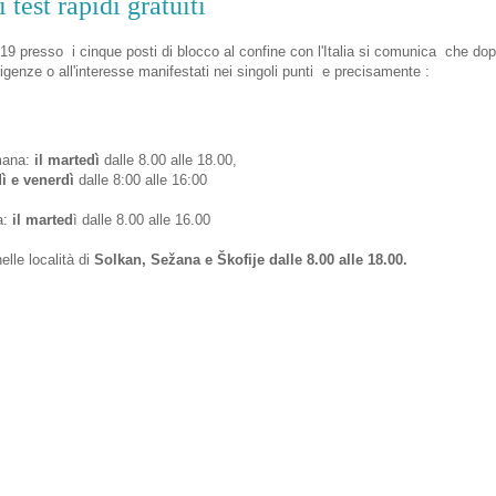
 test rapidi gratuiti
vid-19 presso i cinque posti di blocco al confine con l'Italia si comunica che do
genze o all'interesse manifestati nei singoli punti e precisamente :
mana:
il martedì
dalle 8.00 alle 18.00,
ì e venerdì
dalle 8:00 alle 16:00
a:
il marted
ì dalle 8.00 alle 16.00
elle località di
Solkan, Sežana e Škofije dalle 8.00 alle 18.00.