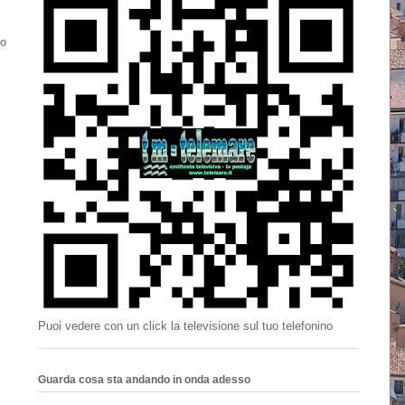
po
Puoi vedere con un click la televisione sul tuo telefonino
Guarda cosa sta andando in onda adesso