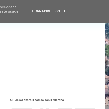
user-agent
erate usage
LEARN MORE
GOT IT
QRCode: spara il codice con il telefono