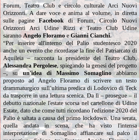
Forum, Teatro Club e circolo culturale Arci Nuovi
Orizzonti. A dare voce e anima al volume, in diretta
sulle pagine
Facebook
di Forum, Circolo Nuovi
Orizzonti Arci Udine Rizzi e Teatro Club Udine
saranno
Angelo Floramo
e
Gianni Cianchi
.
“Per inserire all'interno del Palio studentesco 2020
anche un evento che ricordasse la fine del Patriarcato di
Aquileia – racconta la presidente del Teatro Club,
Alessandra Pergolese
, spiegando la genesi del progetto
–, su
un'idea di Massimo Somaglino
abbiamo
proposto ad Angelo Floramo di scrivere un testo
drammaturgico sull’ultima predica di Lodovico di Teck
da trasporre in una lettura scenica. Da lì – prosegue – il
debutto nazionale l'estate scorsa nel cartellone di Udine
Estate, dato che come tutti ricordano l'edizione 2020 del
Palio è saltata a causa del primo lockdown. Una serata,
quella andata in scena, che ha visto l'intensa
interpretazione di Somaglino affiancare sul palco il