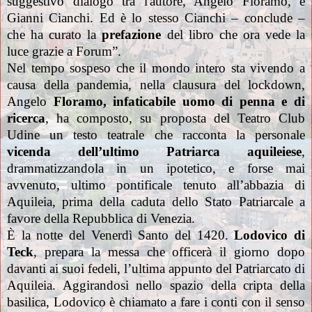
suggestivo dialogo tra l'autore, Angelo Floramo, e
Gianni Cianchi. Ed è lo stesso Cianchi – conclude –
che ha curato la
prefazione
del libro che ora vede la
luce grazie a Forum”.
Nel tempo sospeso che il mondo intero sta vivendo a
causa della pandemia, nella clausura del lockdown,
Angelo
Floramo, infaticabile uomo di penna e di
ricerca
, ha composto, su proposta del Teatro Club
Udine un testo teatrale che racconta la personale
vicenda dell’ultimo Patriarca aquileiese
,
drammatizzandola in un ipotetico, e forse mai
avvenuto, ultimo pontificale tenuto all’abbazia di
Aquileia, prima della caduta dello Stato Patriarcale a
favore della Repubblica di Venezia.
È la notte del Venerdì Santo del 1420.
Lodovico di
Teck
, prepara la messa che officerà il giorno dopo
davanti ai suoi fedeli, l’ultima appunto del Patriarcato di
Aquileia. Aggirandosi nello spazio della cripta della
basilica, Lodovico è chiamato a fare i conti con il senso