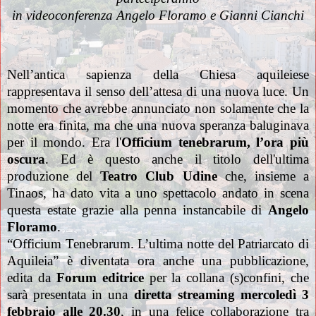
in videoconferenza Angelo Floramo e Gianni Cianchi
Nell’antica sapienza della Chiesa aquileiese
rappresentava il senso dell’attesa di una nuova luce. Un
momento che avrebbe annunciato non solamente che la
notte era finita, ma che una nuova speranza baluginava
per il mondo. Era l'
Officium tenebrarum, l’ora più
oscura
. Ed è questo anche il titolo dell'ultima
produzione del
Teatro Club Udine
che, insieme a
Tinaos, ha dato vita a uno spettacolo andato in scena
questa estate grazie alla penna instancabile di
Angelo
Floramo
.
“Officium Tenebrarum. L’ultima notte del Patriarcato di
Aquileia” è diventata ora anche una pubblicazione,
edita da
Forum editrice
per la collana (s)confini, che
sarà presentata in una
diretta streaming mercoledì 3
febbraio alle 20.30
, in una felice collaborazione tra