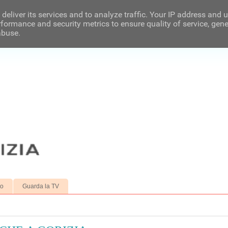
deliver its services and to analyze traffic. Your IP address and 
formance and security metrics to ensure quality of service, gen
abuse.
to
Guarda la TV