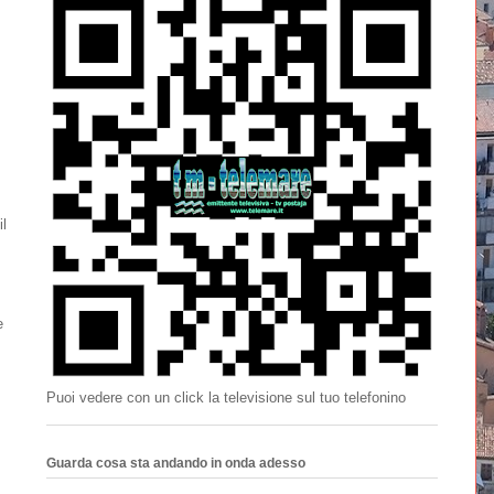
il
e
Puoi vedere con un click la televisione sul tuo telefonino
Guarda cosa sta andando in onda adesso