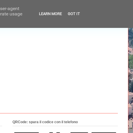
user-agent
erate usage
LEARN MORE
GOT IT
QRCode: spara il codice con il telefono