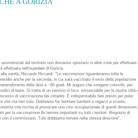
CHE A GORIZIA
 assistenziali del territorio non dovranno spostarsi in altre zone per effettuare 
 effettuata nell'ospedale di Gorizia.
lla sanità, Riccardo Riccardi. "Le vaccinazioni riguarderanno tutte le
 presidio anche per la seconda, in cui sarà vaccinato il resto della popolazione
il manenolimento delle dosi a - 80 gradi. Mi auguro che vengano coinvolti, per
ici di base. Si tratta di un servizio in loco irrinunciabile per la nostra città 
processo di vaccinazione dei cittadini. È indispensabile fare presto per poter
vare vite ma non solo. Dobbiamo far rientrare bambini e ragazzi a scuola,
n'economia che rischia di provocare una crisi occupazionale di grandi dimensioni.
i per la vaccinazione 8n termini importanti su tutti i territori. Ringrazio di
e con il commissario. Tutti dobbiamo remare nella stessa direzione".