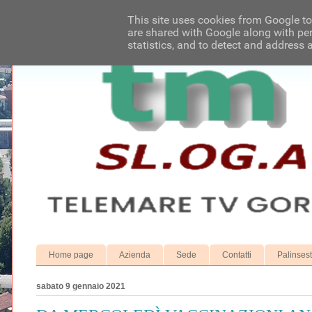
This site uses cookies from Google to 
are shared with Google along with per
statistics, and to detect and address 
Home page
Azienda
Sede
Contatti
Palinses
sabato 9 gennaio 2021