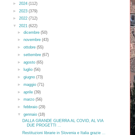
►
2024
(112)
►
2023
(379)
►
2022
(712)
▼
2021
(622)
►
dicembre
(50)
►
novembre
(43)
►
ottobre
(55)
►
settembre
(67)
►
agosto
(65)
►
luglio
(56)
►
giugno
(73)
►
maggio
(71)
►
aprile
(39)
►
marzo
(56)
►
febbraio
(29)
▼
gennaio
(18)
DALLA GRANDE GUERRA AL COVID, AL VIA
DUE PROGETTI ...
Restituzioni librarie in Slovenia e Italia grazie ...