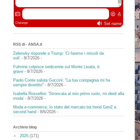
RSS di - ANSA.it
Zelensky risponde a Trump: 'Ci faremo i missili da
soli'
- 8/7/2026
-
Fulmine colpisce sedicenne sul Monte Livata, è
grave
- 8/7/2026
-
Paolo Conte saluta Guccini: "La tua compagnia mi ha
sempre divertito"
- 8/7/2026
-
Isabella Rossellini: 'Stroncata al mio primo ruolo, mi diedi alla
moda'
- 8/7/2026
-
Moda e-commerce, lo stato del mercato tra trend GenZ e
second hand
- 8/6/2026
-
Archivio blog
►
2025
(171)