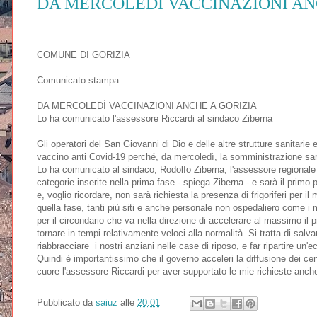
DA MERCOLEDÌ VACCINAZIONI AN
COMUNE DI GORIZIA
Comunicato stampa
DA MERCOLEDÌ VACCINAZIONI ANCHE A GORIZIA
Lo ha comunicato l'assessore Riccardi al sindaco Ziberna
Gli operatori del San Giovanni di Dio e delle altre strutture sanitarie e
vaccino anti Covid-19 perché, da mercoledì, la somministrazione sarà
Lo ha comunicato al sindaco, Rodolfo Ziberna, l'assessore regionale a
categorie inserite nella prima fase - spiega Ziberna - e sarà il primo
e, voglio ricordare, non sarà richiesta la presenza di frigoriferi per 
quella fase, tanti più siti e anche personale non ospedaliero come i med
per il circondario che va nella direzione di accelerare al massimo il 
tornare in tempi relativamente veloci alla normalità. Si tratta di sal
riabbracciare i nostri anziani nelle case di riposo, e far ripartire u
Quindi è importantissimo che il governo acceleri la diffusione dei centr
cuore l'assessore Riccardi per aver supportato le mie richieste anch
Pubblicato da
saiuz
alle
20:01