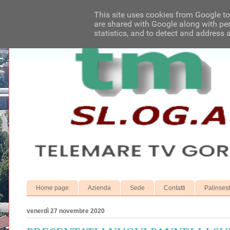
This site uses cookies from Google to 
are shared with Google along with per
statistics, and to detect and address 
Home page
Azienda
Sede
Contatti
Palinses
venerdì 27 novembre 2020