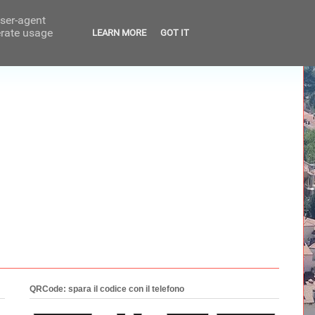
user-agent
erate usage
LEARN MORE
GOT IT
QRCode: spara il codice con il telefono