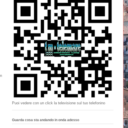
in
Puoi vedere con un click la televisione sul tuo telefonino
Guarda cosa sta andando in onda adesso