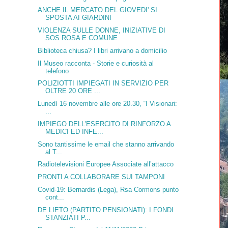
ANCHE IL MERCATO DEL GIOVEDI' SI
SPOSTA AI GIARDINI
VIOLENZA SULLE DONNE, INIZIATIVE DI
SOS ROSA E COMUNE
Biblioteca chiusa? I libri arrivano a domicilio
Il Museo racconta - Storie e curiosità al
telefono
POLIZIOTTI IMPIEGATI IN SERVIZIO PER
OLTRE 20 ORE ...
Lunedì 16 novembre alle ore 20.30, “I Visionari:
...
IMPIEGO DELL’ESERCITO DI RINFORZO A
MEDICI ED INFE...
Sono tantissime le email che stanno arrivando
al T...
Radiotelevisioni Europee Associate all’attacco
PRONTI A COLLABORARE SUI TAMPONI
Covid-19: Bernardis (Lega), Rsa Cormons punto
cont...
DE LIETO (PARTITO PENSIONATI): I FONDI
STANZIATI P...