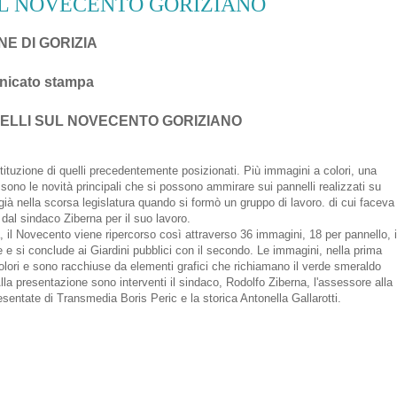
UL NOVECENTO GORIZIANO
E DI GORIZIA
icato stampa
NELLI SUL NOVECENTO GORIZIANO
tituzione di quelli precedentemente posizionati. Più immagini a colori, una
 sono le novità principali che si possono ammirare sui pannelli realizzati su
ì già nella scorsa legislatura quando si formò un gruppo di lavoro. di cui faceva
 dal sindaco Ziberna per il suo lavoro.
 il Novecento viene ripercorso così attraverso 36 immagini, 18 per pannello, 
ne e si conclude ai Giardini pubblici con il secondo. Le immagini, nella prima
colori e sono racchiuse da elementi grafici che richiamano il verde smeraldo
 Alla presentazione sono interventi il sindaco, Rodolfo Ziberna, l'assessore alla
resentate di Transmedia Boris Peric e la storica Antonella Gallarotti.