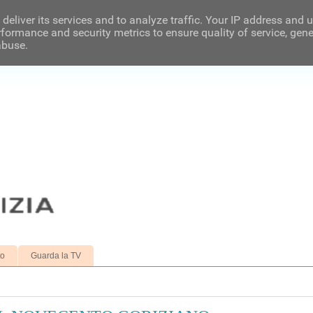
deliver its services and to analyze traffic. Your IP address and 
formance and security metrics to ensure quality of service, gen
abuse.
to
Guarda la TV