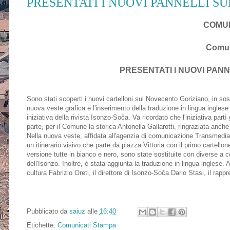
PRESENTATI I NUOVI PANNELLI S
COMUN
Comun
PRESENTATI I NUOVI PAN
Sono stati scoperti i nuovi cartelloni sul Novecento Goriziano, in sos
nuova veste grafica e l'inserimento della traduzione in lingua inglese
iniziativa della rivista Isonzo-Soča. Va ricordato che l'iniziativa part
parte, per il Comune la storica Antonella Gallarotti, ringraziata anche
Nella nuova veste, affidata all'agenzia di comunicazione Transmedia,
un itinerario visivo che parte da piazza Vittoria con il primo cartello
versione tutte in bianco e nero, sono state sostituite con diverse a 
dell'Isonzo. Inoltre, è stata aggiunta la traduzione in lingua inglese.
cultura Fabrizio Oreti, il direttore di Isonzo-Soča Dario Stasi, il rapp
Pubblicato da
saiuz
alle
16:40
Etichette:
Comunicati Stampa