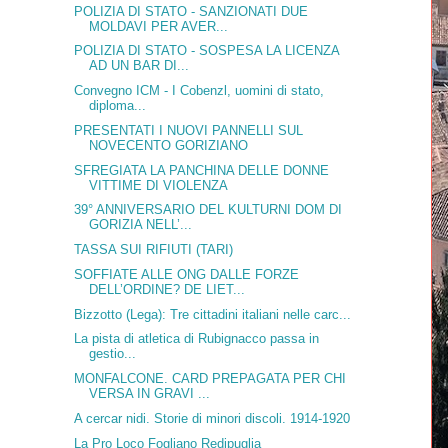
POLIZIA DI STATO - SANZIONATI DUE
MOLDAVI PER AVER...
POLIZIA DI STATO - SOSPESA LA LICENZA
AD UN BAR DI...
Convegno ICM - I Cobenzl, uomini di stato,
diploma...
PRESENTATI I NUOVI PANNELLI SUL
NOVECENTO GORIZIANO
SFREGIATA LA PANCHINA DELLE DONNE
VITTIME DI VIOLENZA
39° ANNIVERSARIO DEL KULTURNI DOM DI
GORIZIA NELL’...
TASSA SUI RIFIUTI (TARI)
SOFFIATE ALLE ONG DALLE FORZE
DELL’ORDINE? DE LIET...
Bizzotto (Lega): Tre cittadini italiani nelle carc...
La pista di atletica di Rubignacco passa in
gestio...
MONFALCONE. CARD PREPAGATA PER CHI
VERSA IN GRAVI ...
A cercar nidi. Storie di minori discoli. 1914-1920
La Pro Loco Fogliano Redipuglia