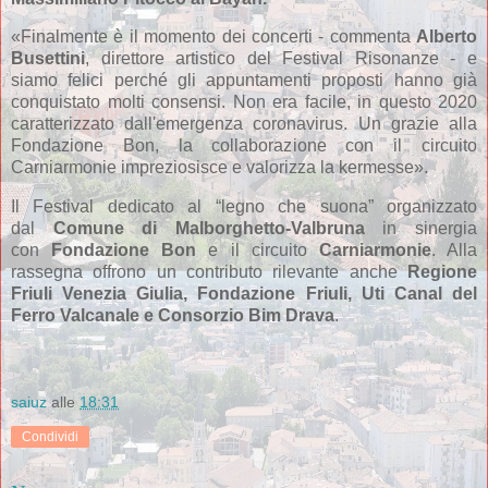
«Finalmente è il momento dei concerti - commenta
Alberto
Busettini
, direttore artistico del Festival Risonanze - e
siamo felici perché gli appuntamenti proposti hanno già
conquistato molti consensi. Non era facile, in questo 2020
caratterizzato dall'emergenza coronavirus. Un grazie alla
Fondazione Bon, la collaborazione con il circuito
Carniarmonie impreziosisce e valorizza la kermesse».
Il Festival dedicato al “legno che suona” organizzato
dal
Comune di Malborghetto-Valbruna
in sinergia
con
Fondazione Bon
e il circuito
Carniarmonie
. Alla
rassegna offrono un contributo rilevante anche
Regione
Friuli Venezia Giulia, Fondazione Friuli, Uti Canal del
Ferro Valcanale e Consorzio Bim Drava
.
saiuz
alle
18:31
Condividi