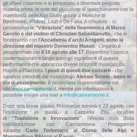
gli alberi crescono e si preparano a diventare pregiata
materia prima, le note del pianoforte si specchieranno con la
maestosità delle Alpi Giulie grazie a musiche di
Beethoven,
Alb
é
niz, Liszt e De Falla. A chiudere - ci
penseranno le
“Vibrazioni” della fisarmonica di Marco
Gerolin e del violino di Christian Sebastianutto,
che si
fonderanno con
l'Accademia d'archi Arrigoni, sotto la
direzione del maestro Domenico Mason
.
L'evento è
programmato per
il 16 agosto alle 17
. Repertorio classico,
contemporaneo e tango sono gli ingredienti di questa
performance che abbraccia diversi orizzonti musicali, da
Haydn a Piazzolla.
I posti di questi due concerti -
che
saranno introdotti dal musicologo
Alessio Screm - sono in
via di esaurimento
: è necessaria la prenotazione sul
sito
www.carniarmonie.it
, mentre per informazioni è
possibile inviare una mail a
info@carniarmonie.it
.
Dopo una breve pausa, Risonanze tornerà il 23 agosto con
l'esibizione in quota, a Cappella Zita, location
di
“Tradizione e Innovazione”
, l'evento nato dalla
collaborazione con Carniarmonie. Protagonisti
saranno
Carlo Torlontano
al Corno delle Alpi e
Massimiliano Pitocco al Bayan.