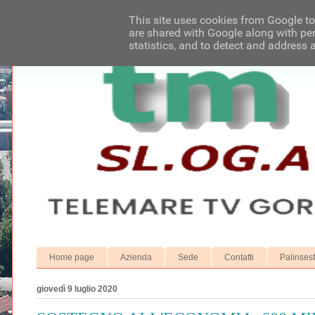
This site uses cookies from Google to 
are shared with Google along with per
statistics, and to detect and address 
Home page
Azienda
Sede
Contatti
Palinses
giovedì 9 luglio 2020