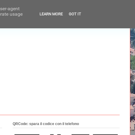
user-agent
erate usage
LEARN MORE
GOT IT
QRCode: spara il codice con il telefono