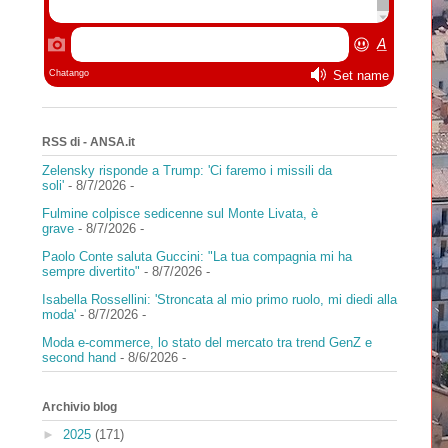
RSS di - ANSA.it
Zelensky risponde a Trump: 'Ci faremo i missili da
soli'
- 8/7/2026
-
Fulmine colpisce sedicenne sul Monte Livata, è
grave
- 8/7/2026
-
Paolo Conte saluta Guccini: "La tua compagnia mi ha
sempre divertito"
- 8/7/2026
-
Isabella Rossellini: 'Stroncata al mio primo ruolo, mi diedi alla
moda'
- 8/7/2026
-
Moda e-commerce, lo stato del mercato tra trend GenZ e
second hand
- 8/6/2026
-
Archivio blog
►
2025
(171)