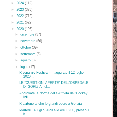
►
2024
(112)
►
2023
(379)
►
2022
(712)
►
2021
(622)
▼
2020
(196)
►
dicembre
(37)
►
novembre
(56)
►
ottobre
(39)
►
settembre
(8)
►
agosto
(3)
▼
luglio
(17)
Risonanze Festival - Inaugurato il 12 luglio
2020...
LE “QUESTIONI APERTE” DELL’OSPEDALE
DI GORIZIA nel...
Approvate le Norme della Attività dell’Hockey
Inli...
Ripartono anche le grandi opere a Gorizia
Martedì 14 luglio 2020 alle ore 18.00, presso il
K...