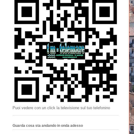
Puoi vedere con un click la televisione sul tuo telefonino
Guarda cosa sta andando in onda adesso