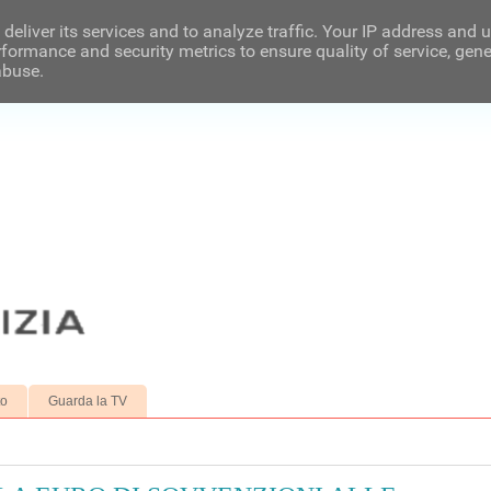
deliver its services and to analyze traffic. Your IP address and 
formance and security metrics to ensure quality of service, gen
abuse.
to
Guarda la TV