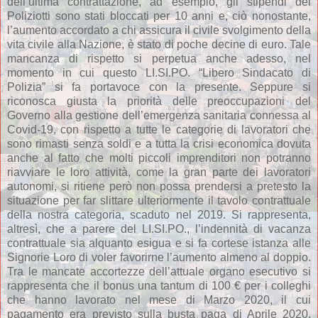
dell’ultima contrattazione, ad esempio, gli stipendi dei
Poliziotti sono stati bloccati per 10 anni e, ciò nonostante,
l’aumento accordato a chi assicura il civile svolgimento della
vita civile alla Nazione, è stato di poche decine di euro. Tale
mancanza di rispetto si perpetua anche adesso, nel
momento in cui questo LI.SI.PO. “Libero Sindacato di
Polizia” si fa portavoce con la presente. Seppure si
riconosca giusta la priorità delle preoccupazioni del
Governo alla gestione dell’emergenza sanitaria connessa al
Covid-19, con rispetto a tutte le categorie di lavoratori che
sono rimasti senza soldi e a tutta la crisi economica dovuta
anche al fatto che molti piccoli imprenditori non potranno
riavviare le loro attività, come la gran parte dei lavoratori
autonomi, si ritiene però non possa prendersi a pretesto la
situazione per far slittare ulteriormente il tavolo contrattuale
della nostra categoria, scaduto nel 2019. Si rappresenta,
altresì, che a parere del LI.SI.PO., l’indennità di vacanza
contrattuale sia alquanto esigua e si fa cortese istanza alle
Signorie Loro di voler favorirne l’aumento almeno al doppio.
Tra le mancate accortezze dell’attuale organo esecutivo si
rappresenta che il bonus una tantum di 100 € per i colleghi
che hanno lavorato nel mese di Marzo 2020, il cui
pagamento era previsto sulla busta paga di Aprile 2020,