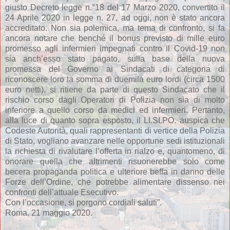
giusto Decreto legge n.°18 del 17 Marzo 2020, convertito il
24 Aprile 2020 in legge n. 27, ad oggi, non è stato ancora
accreditato. Non sia polemica, ma tema di confronto, si fa
ancora notare che benché il bonus previsto di mille euro
promesso agli infermieri impegnati contro il Covid-19 non
sia anch’esso stato pagato, sulla base della nuova
promessa del Governo ai Sindacati di categoria di
riconoscere loro la somma di duemila euro lordi (circa 1500
euro netti), si ritiene da parte di questo Sindacato che il
rischio corso dagli Operatori di Polizia non sia di molto
inferiore a quello corso da medici ed infermieri. Pertanto,
alla luce di quanto sopra esposto, il LI.SI.PO. auspica che
Codeste Autorità, quali rappresentanti di vertice della Polizia
di Stato, vogliano avanzare nelle opportune sedi istituzionali
la richiesta di rivalutare l’offerta in rialzo e, quantomeno, di
onorare quella che altrimenti risuonerebbe solo come
becera propaganda politica e ulteriore beffa in danno delle
Forze dell’Ordine, che potrebbe alimentare dissenso nei
confronti dell’attuale Esecutivo.
Con l’occasione, si porgono cordiali saluti”.
Roma, 21 maggio 2020.